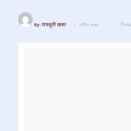
By: रामधुनी खबर
भदौ १९, २०७८
65