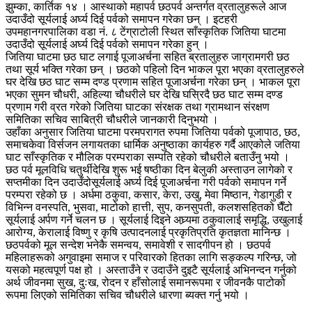
झुम्का, कार्तिक १४ । आस्थाको महापर्व छठपर्व अन्तर्गत व्रतालुहरूले आज
उदाउँदो सूर्यलाई अर्घ्य दिई पर्वको समापन गरेका छन् । इटहरी
उपमहानगरपालिका वडा नं. ८ टेंग्राटोली स्थित साँस्कृतिक जितिया घाटमा
उदाउँदो सूर्यलाई अर्घ्य दिई पर्वको समापन गरेका हुन् ।
जितिया घाटमा छठ घाट लगाई पूजाअर्चना सहित ब्रतालुहरु जाग्रामगरी छठ
तथा सूर्य भक्ति गरेका छन् । छठको पहिलो दिन भाकल पूरा भएका व्रतालुहरुले
घर देखि छठ घाट सम्म दण्ड प्रणाम सहित पूजाअर्चना गरेका छन् । भाकल पूरा
भएका सुमन चौधरी, अहिल्या चौधरीले घर देखि घस्रिदै छठ घाट सम्म दण्ड
प्रणाम गरी व्रत गरेको जितिया घाटका संरक्षक तथा ग्रामथान संरक्षण
समितिका सचिव साबित्री चौधरीले जानकारी दिनुभयो ।
उहाँका अनुसार जितिया घाटमा परमपरागत रुपमा जितिया पर्वको पूजापाठ, छठ,
समाचकेवा विर्सजन लगायतका धार्मिक अनुष्ठाका कार्यहरु गर्दै आएकोले जतिया
घाट साँस्कृतिक र मौलिक परम्पराका सम्पति रहेको चौधरीले बताउँनु भयो ।
छठ पर्व मूलविधि चतुर्थीदेखि शुरू भई षष्ठीका दिन बेलुकी अस्ताउन लागेको र
सप्तमीका दिन उदाउँदोसूर्यलाई अर्घ्य दिई पूजाअर्चना गरी पर्वको समापन गर्ने
परम्परा रहेको छ । अर्धमा ठकुवा, कसार, केरा, उखु, मेवा मिष्ठान, गेडागुडी र
विभिन्न वनस्पति, भुसवा, माटोको हात्ती, सुप, कनसुपती, कलशसहितको घैँटो
सूर्यलाई अर्पण गर्ने चलन छ । सूर्यलाई दिइने अघ्र्यमा ठकुवालाई समृद्धि, उखुलाई
आरोग्य, केरालाई विष्णु र कृषि उत्पादनलाई प्रकृतिप्रति कृतज्ञता मानिन्छ ।
छठपर्वको मूल सन्देश भनेकै समन्वय, समावेशी र सादगीपन हो । छठपर्व
महिलाहरूको अगुवाइमा समाज र परिवारको हितका लागि सङ्कल्प गरिन्छ, जो
यसको महत्वपूर्ण पक्ष हो । अस्ताउँने र उदाउँने दुइटै सूर्यलाई अभिनन्दन गर्नुको
अर्थ जीवनमा सुख, दुःख, रोदन र हाँसोलाई समानरूपमा र जीवनकै पाटोको
रूपमा लिएको समितिका सचिव चौधरीले धारणा ब्यक्त गर्नु भयो ।