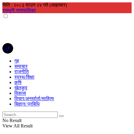
मिति : २०८३ साउन २४ गते (आइतबार)
रामधुनी नगरपालिका
गृह
समाचार
राजनीति
स्वस्थ/शिक्षा
कृषि
खेलकुद
विकास
विचार/अन्तर्वार्ता/साहित्य
बिज्ञान/ प्रबिधि
No Result
View All Result