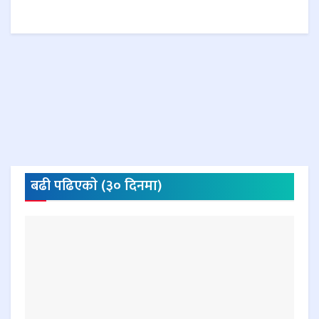
बढी पढिएकाे (३० दिनमा)