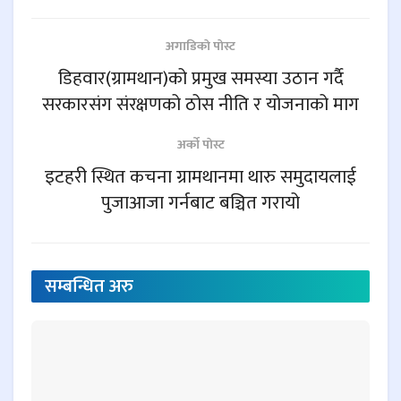
अगाडिकाे पाेस्ट
डिहवार(ग्रामथान)को प्रमुख समस्या उठान गर्दै
सरकारसंग संरक्षणको ठोस नीति र योजनाको माग
अर्काे पाेस्ट
इटहरी स्थित कचना ग्रामथानमा थारु समुदायलाई
पुजाआजा गर्नबाट बञ्चित गरायो
सम्बन्धित
अरु