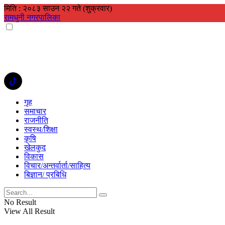
मिति : २०८३ साउन २२ गते (शुक्रवार)
रामधुनी नगरपालिका
गृह
समाचार
राजनीति
स्वस्थ/शिक्षा
कृषि
खेलकुद
विकास
विचार/अन्तर्वार्ता/साहित्य
बिज्ञान/ प्रबिधि
No Result
View All Result