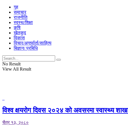
गृह
समाचार
राजनीति
स्वस्थ/शिक्षा
कृषि
खेलकुद
विकास
विचार/अन्तर्वार्ता/साहित्य
बिज्ञान/ प्रबिधि
No Result
View All Result
विश्व क्षयरोग दिवस २०२४ को अवसरमा स्वास्थ्य शाखा 
चैत्र १३, २०८०