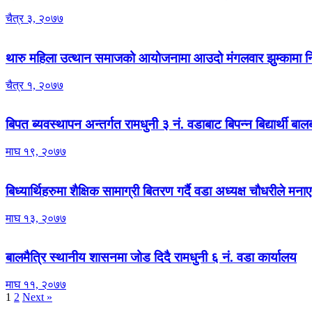
चैत्र ३, २०७७
थारु महिला उत्थान समाजको आयोजनामा आउदो मंगलवार झुम्कामा निशु
चैत्र १, २०७७
बिपत ब्यवस्थापन अन्तर्गत रामधुनी ३ नं. वडाबाट बिपन्न बिद्यार्थी ब
माघ १९, २०७७
बिध्यार्थिहरुमा शैक्षिक सामाग्री बितरण गर्दै वडा अध्यक्ष चौधरीले 
माघ १३, २०७७
बालमैत्रि स्थानीय शासनमा जोड दिदै रामधुनी ६ नं. वडा कार्यालय
माघ ११, २०७७
1
2
Next »