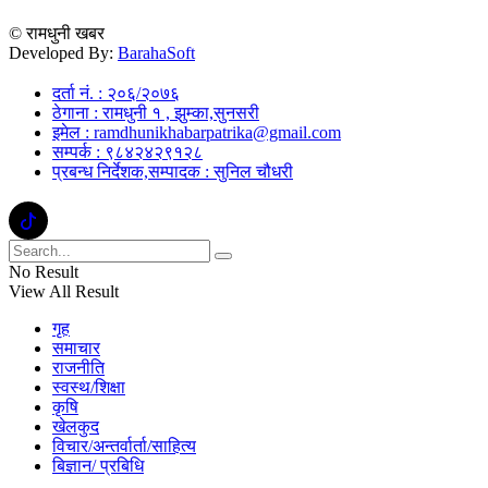
© रामधुनी खबर
Developed By:
BarahaSoft
दर्ता नं. : २०६/२०७६
ठेगाना : रामधुनी १ , झुम्का,सुनसरी
इमेल : ramdhunikhabarpatrika@gmail.com
सम्पर्क : ९८४२४२९१२८
प्रबन्ध निर्देशक,सम्पादक : सुनिल चौधरी
No Result
View All Result
गृह
समाचार
राजनीति
स्वस्थ/शिक्षा
कृषि
खेलकुद
विचार/अन्तर्वार्ता/साहित्य
बिज्ञान/ प्रबिधि