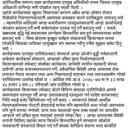
उपस्थितीमा सम्पन्न उक्त कार्यक्रममा प्रमुख अतिथीको रुपमा जिल्ला प्रमुख
अधिकारी फनिन्द्र मणी पोखरेल रहनु भएको थियो ।
उहांले कार्यक्रममा खुल्ला सिमानाका काराण अबैध अण्डा ओसार पोसार
भैरहेकोले नियन्त्रणकालागी आवश्यक कदमहरु चाल्ने प्रतिबद्धता जनाउनु भयो
। महामारीले थलिएको अण्डा बजारीकरण प्रवद्र्धनकालागी अण्डा उपभोगलाई
संस्कार बसाल्नु पर्ने भन्दै सचेतनाहरु प्रवाह गर्नु पर्ने बताउनु भयो । यसले
खबपतमा बृद्धि भई ब्यवसायमा लाग्नेहरु बिस्थापित कम हुने सम्भावनाका बारेमा
बताउनु भयो । सिमा क्षेत्रमा कुखुरा फर्महरु संचालनले किसानहरु मारमा
परेकोले सिमाका पालिका प्रमुखहरु संग समन्व्य गरीनु पर्नेमा सुझाव समेत दिनु
भयो ।
कार्यक्रममा प्रस्तुत प्रतिवेदनबाट संस्थाले अण्डा उपभोग बृद्धी गर्नकालागी
सचेतना कार्यक्रम संचालन, अण्डाको उचित मुल्य निर्धारणकालागी
किसानहरुको तर्फबाट संघर्षका कार्यक्रम, बागमति स्तरीय सहकारी संस्था
दर्तागरी अण्डा बजारब्यवस्थापन गर्ने, अवैधानिक बिदेशी अण्डा आयातमा रोक
लगाउन नेपाल सरकार तथा अन्य निकायलाई पत्रचार तथा ध्यानआकर्षण गरेको
प्रतिवेदनमा उल्लेख रहेको छ । आर्थिक तर्फ आ.ब. २०७६÷७७ मा रु ३२ लाख
४६ हजार ३ सय ८८ रुपैयाको आय पार्दशिता गरेको छ ।
कार्यक्रममा किसानका तर्फबाट बोल्ने बिभिन्न क्षेत्रका प्रतिनिधीले आफ्नो
समस्याहरु प्रस्तुत गर्दै अण्डा उत्पादकलाई प्रवद्र्धन गर्न प्रदेश सरकारबाट
निति ल्याई बजेट बिनियोजन गर्नु पर्ने बताए । सरकारले देशको आर्थीक
मेरुदण्डकोरुममा पोल्ट्री क्षेत्रलाई मानेता पनि महामारीले थला परेको अवस्थामा
पनि कुनै वास्था नगरेको, दाना तथा चल्लाको मुल्य उच्च भएको तर उत्पादीत
अण्डाले भने उचित मुल्य नपाएको गुनासो गरेका थिए । अण्डा उत्पादनमा बिदेशी
लगानी भित्रिए यहाका साना किसान बिस्थापित हुने सम्भावना रहेकोले
यसकलागी सरकारले बिचार गर्नु पर्ने संघका केन्द्रिय सदस्य भरत कार्कीले