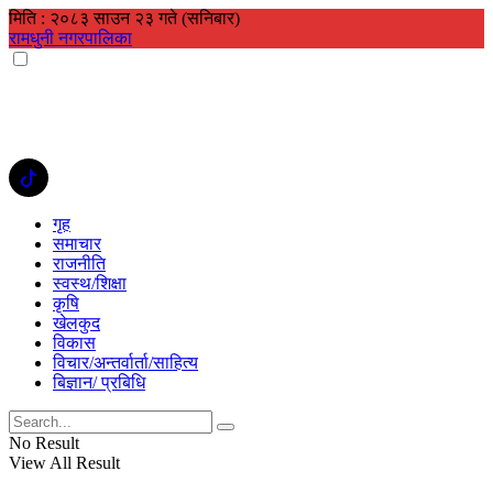
मिति : २०८३ साउन २३ गते (सनिबार)
रामधुनी नगरपालिका
गृह
समाचार
राजनीति
स्वस्थ/शिक्षा
कृषि
खेलकुद
विकास
विचार/अन्तर्वार्ता/साहित्य
बिज्ञान/ प्रबिधि
No Result
View All Result