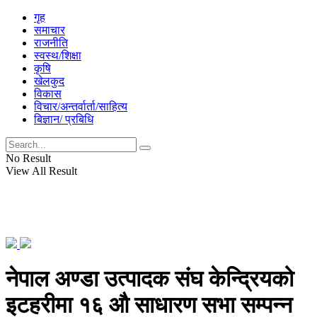
गृह
समाचार
राजनीति
स्वस्थ/शिक्षा
कृषि
खेलकुद
विकास
विचार/अन्तर्वार्ता/साहित्य
बिज्ञान/ प्रबिधि
No Result
View All Result
नेपाल अण्डा उत्पादक संघ केन्द्रियको
इटहरीमा १६ औ साधारण सभा सम्पन्न