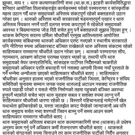
झुम्का, माघ ९ । थारु कल्याणकारिणी सभा (था.क.स.) इटहरी कार्यसमितिद्धारा
शनिवार आयोजित तिलासंक्राईत कार्यक्रममा पर्वको परमपरागत र सांस्कृतीक
महत्व उठान गर्दै थारु समुदायको अस्तित्व संकटपुर्ण रहेको बक्ताहरुले उठान
गरेका छन् । थारुको अस्तित्व माथी सरकारको षडयन्त्रपुर्ण प्रहार र थारु
अस्तित्व स्विकार नगर्ने पार्टी दलगत रुपमा कपटपुर्ण भै रहेकोले समुदायको
अवस्था र बिद्यमानतामा जोड दिदै सचेत हुनु पर्ने बक्ताहरुले सुझाव दिएका हुन् ।
थाकस केन्द्रिय सदस्य उर्मिला चौधरीको प्रमुख आतिथ्यतामा आयोजित
कार्यक्रममा संबिधानमा थारुको अधिकार प्रष्ट नभएको र स्थानीय सरकारले
पनि नीतिगत रुपमा अधिकारबाट बञ्चित राखेकाले थारु अस्तित्व संकटमा रहेको
साहित्यकार रामसागर चौधरीले उठान गरेका छन् । थारुको परम्परागत सीप,
ग्रामथान, आरक्षण कोटामा प्रत्यक्ष प्रहार भएको छ, तथापी पनि थारु
समुदायको मेयर जनप्रतिनिधि, सांसदहरु पार्टीगत निर्दैशनको चाकरीले
समुदायको अधिकार प्रति बफादारी गर्न नसक्दा आगामी दिनमा नयाँ पुस्ताले के
गर्ने भन्नेमा अन्यौलता छाएको साहित्यकार चौधरीले बताए । साहित्यकार
चौधरीका अनुसार हालमा भएको राजनीतिक पार्टीको जिल्ला, केन्द्रिय र संघिय
समितिको चुनावमा सम्मान जनक पदमा थारुलाई अटाउन नसक्दा राजनीतिक
रुपले पछाडी परेको र यसले नीति निर्माणको तहमा पहुचको बञ्चित अवस्था
हुनुपर्ने भएकोले सचेत भएर थारु युवाहरु सबल र सशक्त रुपमा लाग्नु पर्ने
साहित्यकार चौधरीको धारणा रहेको छ । बिस्तारै पहिचानलाई नामेटगर्ने खेल
यथार्थता झल्किरहेको छ, यस्ता जालझेल कपट भैरहेको जान्दाजान्दै अब पनि
थारु समुदाय सचेत नभए शरणर्थी जिवन बाच्नु पर्ने समय आउन सक्ने
साहित्यकार रामसागर चौधरीले बताए ।
थारु समुदायको अस्तित्व बचाउन थारु कल्याणकारिणी सभा (थाकस) ले उधेश्य
अनुरुप काम गर्नु पर्ने अधिकार कर्मी तेजनारयण चौधरीले बताए । थाकसले
थारुको संगठनको रुपमा चिनाउने तर काम राजनीतिक पार्टीको निर्दैन अनुसार