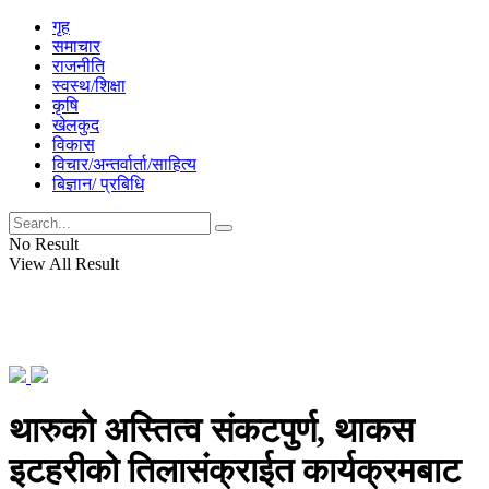
गृह
समाचार
राजनीति
स्वस्थ/शिक्षा
कृषि
खेलकुद
विकास
विचार/अन्तर्वार्ता/साहित्य
बिज्ञान/ प्रबिधि
No Result
View All Result
थारुको अस्तित्व संकटपुर्ण, थाकस
इटहरीको तिलासंक्राईत कार्यक्रमबाट