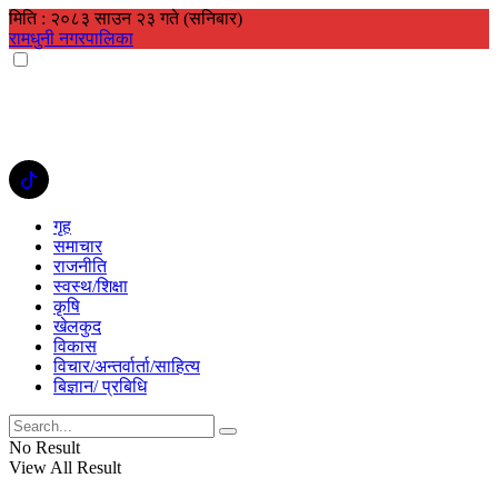
मिति : २०८३ साउन २३ गते (सनिबार)
रामधुनी नगरपालिका
गृह
समाचार
राजनीति
स्वस्थ/शिक्षा
कृषि
खेलकुद
विकास
विचार/अन्तर्वार्ता/साहित्य
बिज्ञान/ प्रबिधि
No Result
View All Result