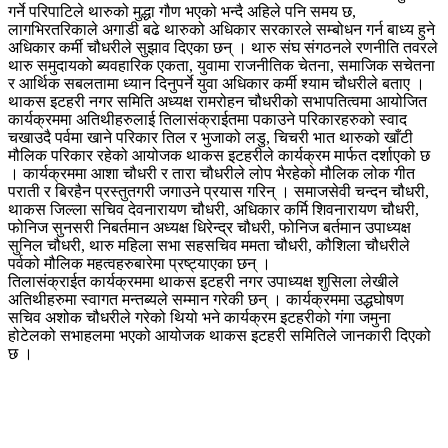
गर्ने परिपाटिले थारुको मुद्धा गौण भएको भन्दै अहिले पनि समय छ,
लागभिरतरिकाले अगाडी बढे थारुको अधिकार सरकारले सम्बोधन गर्न बाध्य हुने
अधिकार कर्मी चौधरीले सुझाव दिएका छन् । थारु संघ संगठनले रणनीति तवरले
थारु समुदायको ब्यवहारिक एकता, युवामा राजनीतिक चेतना, समाजिक सचेतना
र आर्थिक सबलतामा ध्यान दिनुपर्ने युवा अधिकार कर्मी श्याम चौधरीले बताए ।
थाकस इटहरी नगर समिति अध्यक्ष रामरोहन चौधरीको सभापतित्वमा आयोजित
कार्यक्रममा अतिथीहरुलाई तिलासंक्राईतमा पकाउने परिकारहरुको स्वाद
चखाउदै पर्वमा खाने परिकार तिल र भुजाको लडु, चिचरी भात थारुको खाँटी
मौलिक परिकार रहेको आयोजक थाकस इटहरीले कार्यक्रम मार्फत दर्शाएको छ
। कार्यक्रममा आशा चौधरी र तारा चौधरीले लोप भैरहेको मौलिक लोक गीत
पराती र बिरहैन प्रस्तुतगरी जगाउने प्रयास गरिन् । समाजसेवी चन्दन चौधरी,
थाकस जिल्ला सचिव देवनारायण चौधरी, अधिकार कर्मि शिवनारायण चौधरी,
फोनिज सुनसरी निबर्तमान अध्यक्ष धिरेन्द्र चौधरी, फोनिज बर्तमान उपाध्यक्ष
सुनिल चौधरी, थारु महिला सभा सहसचिव ममता चौधरी, कौशिला चौधरीले
पर्वको मौलिक महत्वहरुबारेमा प्रष्ट्याएका छन् ।
तिलासंक्राईत कार्यक्रममा थाकस इटहरी नगर उपाध्यक्ष शुसिला लेखीले
अतिथीहरुमा स्वागत मन्तब्यले सम्मान गरेकी छन् । कार्यक्रममा उद्धघोषण
सचिव अशोक चौधरीले गरेको थियो भने कार्यक्रम इटहरीको गंगा जमुना
होटेलको सभाहलमा भएको आयोजक थाकस इटहरी समितिले जानकारी दिएको
छ ।