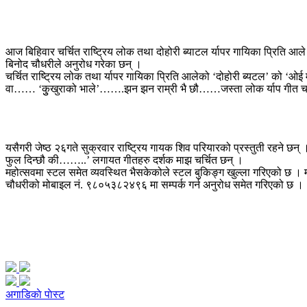
आज बिहिवार चर्चित राष्ट्रिय लोक तथा दोहोरी ब्याटल र्यापर गायिका प्रिति
बिनोद चौधरीले अनुरोध गरेका छन् ।
चर्चित राष्ट्रिय लोक तथा र्यापर गायिका प्रिति आलेको ‘दोहोरी ब्यटल’ को 
वा…… ‘कुुखुराको भाले’…….झन झन राम्री भै छौ……जस्ता लोक र्याप गीत चर्चि
यसैगरी जेष्ठ २६गते सुक्रवार राष्ट्रिय गायक शिव परियारको प्रस्तुती रहने
फुल दिन्छौ की……..’ लगायत गीतहरु दर्शक माझ चर्चित छन् ।
महोत्सवमा स्टल समेत व्यवस्थित भैसकेकोले स्टल बुकिङ्ग खुल्ला गरिएको छ ।
चौधरीको मोबाइल नं. ९८०५३८२४९६ मा सम्पर्क गर्न अनुरोध समेत गरिएको छ ।
अगाडिकाे पाेस्ट