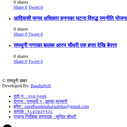
0 shares
Share
0
Tweet
0
आदिवासी मानव अधिकार हननका घटना विरुद्ध रणनीति योजना 
0 shares
Share
0
Tweet
0
रामधुनी नगरका बालक आरभ चौधरी एक हप्ता देखि बेपत्ता
0 shares
Share
0
Tweet
0
© रामधुनी खबर
Developed By:
BarahaSoft
दर्ता नं. : २०६/२०७६
ठेगाना : रामधुनी १ , झुम्का,सुनसरी
इमेल : ramdhunikhabarpatrika@gmail.com
सम्पर्क : ९८४२४२९१२८
प्रबन्ध निर्देशक,सम्पादक : सुनिल चौधरी