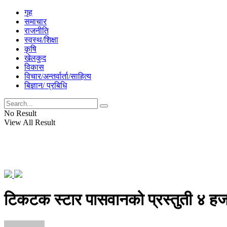
गृह
समाचार
राजनीति
स्वस्थ/शिक्षा
कृषि
खेलकुद
विकास
विचार/अन्तर्वार्ता/साहित्य
बिज्ञान/ प्रबिधि
No Result
View All Result
टिकटक स्टार पासवानको प्रस्तुती ४ हज