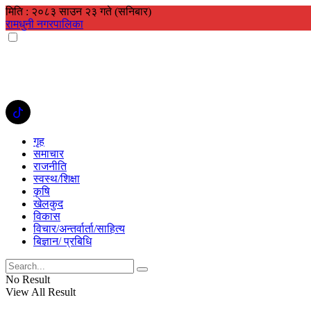
मिति : २०८३ साउन २३ गते (सनिबार)
रामधुनी नगरपालिका
गृह
समाचार
राजनीति
स्वस्थ/शिक्षा
कृषि
खेलकुद
विकास
विचार/अन्तर्वार्ता/साहित्य
बिज्ञान/ प्रबिधि
No Result
View All Result