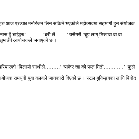
कहरु आज प्रत्यक्ष मनोरंजन लिन सकिने भएकोले महोत्सवमा सहभागी हुन संयोजक
 भेटलास है भाईहरु’………. ‘बरी लै…….’ यसैगरी ‘चुप लाग् ठिस’वा वा वा
ने झुमाउँने आयोजकले जनाएको छ ।
छन् । शिव परियारको ‘पिलायौ साथीले………’ ‘पाकेर खा को फल मिठो…………’ ‘फुुलै
 आयोजक रामधुनी युवा क्लवले जानकारी दिएको छ । स्टल बुुकिङ्गका लागि बिनोद