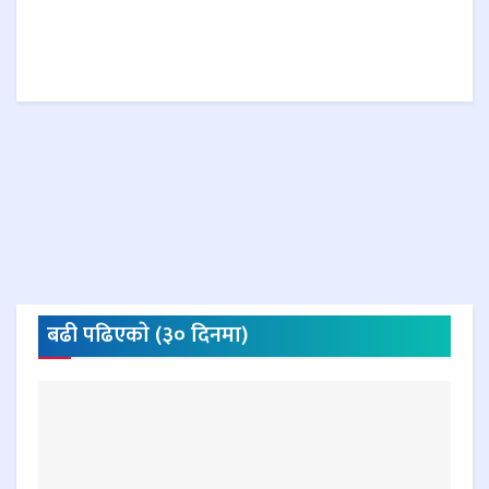
बढी पढिएकाे (३० दिनमा)