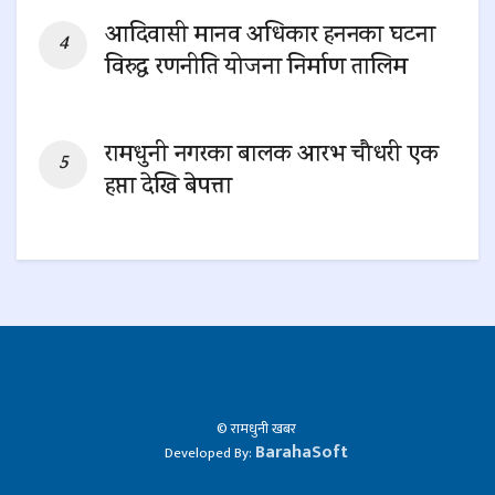
आदिवासी मानव अधिकार हननका घटना
विरुद्ध रणनीति योजना निर्माण तालिम
0 SHARES
रामधुनी नगरका बालक आरभ चौधरी एक
हप्ता देखि बेपत्ता
0 SHARES
© रामधुनी खबर
BarahaSoft
Developed By: