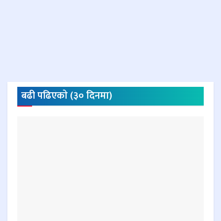
बढी पढिएकाे (३० दिनमा)