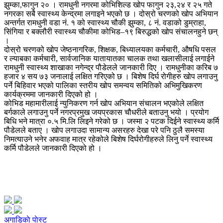
झुम्का,फागुन २० । रामधुनी नगरमा कोभिशिल्ड खोप फागुन २३,२४ र २५ गते
नगरका सबै स्वास्थ्य केन्द्रमा लगाइने भएको छ । दोस्रो चरणको खोप अभियान
अन्तर्गत रामधुनी वडा नं. १ को स्वास्थ्य चौकी झुम्का, ८ नं. वडाको डुम्राहा,
सिंगिया र बक्लौरी स्वास्थ्य चौकीमा कोभिड–१९ बिरुद्धको खोप संचालनहुने छन्
।
दोस्रो चरणको खोप जेष्ठनागरिक, शिक्षक, बिध्यालयका कर्मचारी, औषधि पसल
र ल्याबका कर्मचारी, सार्वजानिक यातायातका चालक तथा खलासीलाई लगाईने
रामधुनी स्वास्थ्य शाखाका नगेन्द्र पौडेलले जानकारी दिए । रामधुनीका करिब ७
हजार ४ सय ७३ जनालाई लक्षित गरिएको छ । बिशेष दिर्घ रोगीहरु खोप लगाउनु
पर्ने बिहिवार भएको पालिका स्तरीय खोप समन्वय समितिको अभिमुखिकरण
कार्यक्रममा जानकारी दिएको हो ।
कोभिड महामारीलाई न्युनिकरण गर्न खोप अभियान संचालन भएकोले लक्षित
बर्गकाले लगाउनु पर्ने नगरप्रमुख जयप्रकास चौधरीले बताउनु भयो । प्रयोग
बिधि भने मात्रा ०.५ मि.लि लिइने गरेको छ । जस्मा २ पटक दिईने स्वास्थ्य कर्मि
पौडेलले बताए । खोप लगाउदा सामान्य असरहरु देखा परे पनि ठुलै समस्या
निमत्याउने भनेर अफवाह मात्र रहेकोले बिशेष दिर्घरोगीहरुले लिनु पर्ने स्वास्थ्य
कर्मि पौडेलले जानकारी दिएको हो ।
अगाडिकाे पाेस्ट