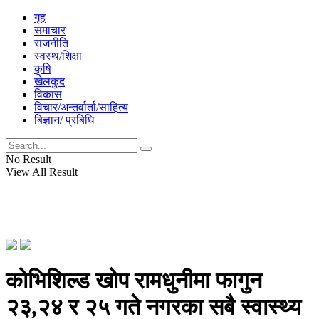
गृह
समाचार
राजनीति
स्वस्थ/शिक्षा
कृषि
खेलकुद
विकास
विचार/अन्तर्वार्ता/साहित्य
बिज्ञान/ प्रबिधि
No Result
View All Result
कोभिशिल्ड खोप रामधुनीमा फागुन
२३,२४ र २५ गते नगरका सबै स्वास्थ्य