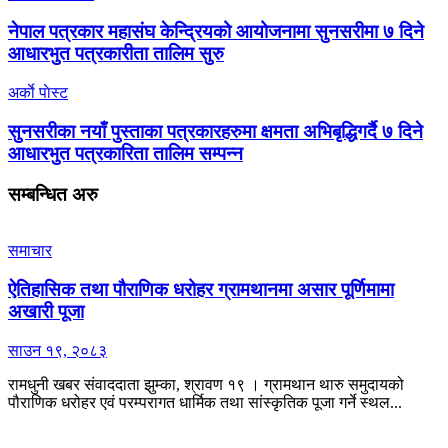
नेपाल पत्रकार महासंघ केन्द्रियको आयोजनामा सुनसरीमा ७ दिने
आधारभुत पत्रकारीता तालिम सुरु
अर्काे पाेस्ट
सुनसरीका नयाँ पुस्ताका पत्रकारहरुमा क्षमता अभिबृद्धिगर्दै ७ दिने
आधारभुत पत्रकारिता तालिम सम्पन्न
सम्बन्धित
अरु
समाचार
ऐतिहासिक तथा पौराणिक धरोहर ग्रामथानमा असार पूर्णिमामा
अखारी पूजा
साउन १९, २०८३
रामधुनी खबर संवाददाता झुम्का, श्रावण १९ । ग्रामथान थारु समुदायको
पौराणिक धरोहर एवं परम्परागत धार्मिक तथा सांस्कृतिक पूजा गर्ने स्थल...