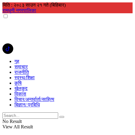
मिति : २०८३ साउन २१ गते (बिहिबार)
रामधुनी नगरपालिका
गृह
समाचार
राजनीति
स्वस्थ/शिक्षा
कृषि
खेलकुद
विकास
विचार/अन्तर्वार्ता/साहित्य
बिज्ञान/ प्रबिधि
No Result
View All Result