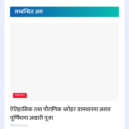
सम्बन्धित
अरु
समाचार
ऐतिहासिक तथा पौराणिक धरोहर ग्रामथानमा असार
पूर्णिमामा अखारी पूजा
साउन १९, २०८३