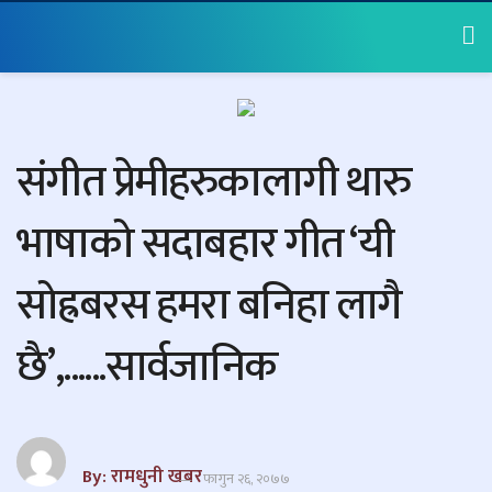
संगीत प्रेमीहरुकालागी थारु
भाषाको सदाबहार गीत ‘यी
सोह्रबरस हमरा बनिहा लागै
छै’,......सार्वजानिक
By: रामधुनी खबर
फागुन २६, २०७७