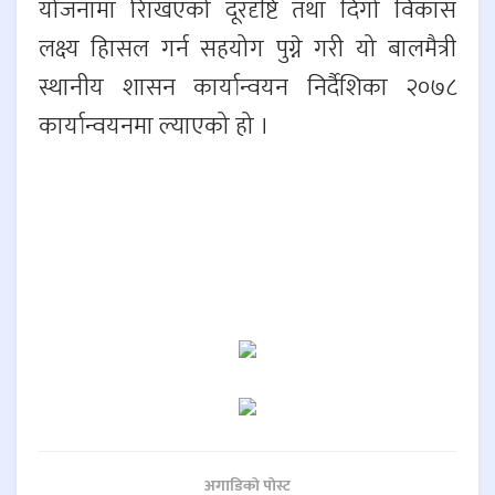
योजनामा रािखएको दूरदृष्टि तथा दिगो विकास
लक्ष्य हािसल गर्न सहयोग पुग्ने गरी यो बालमैत्री
स्थानीय शासन कार्यान्वयन निर्दैशिका २०७८
कार्यान्वयनमा ल्याएको हो ।
अगाडिकाे पाेस्ट