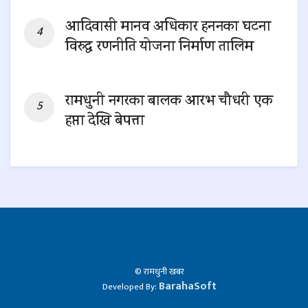
आदिवासी मानव अधिकार हननका घटना
विरुद्ध रणनीति योजना निर्माण तालिम
0 SHARES
रामधुनी नगरका बालक आरभ चौधरी एक
हप्ता देखि बेपत्ता
0 SHARES
© रामधुनी खबर
BarahaSoft
Developed By: