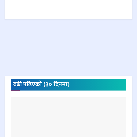
बढी पढिएकाे (३० दिनमा)