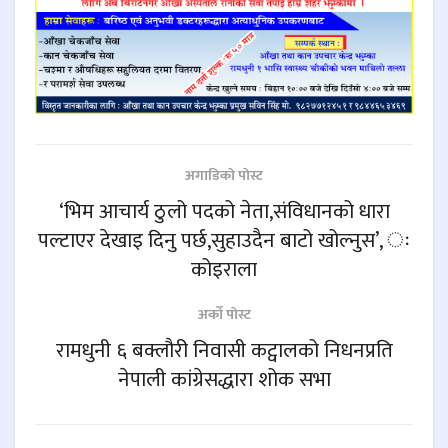
अगाडिकाे पाेस्ट
‘भिम आचार्य ठुलो पदको नेता,संविधानको धारा
पल्टाएर देखाइ दिनु पर्छ,सुहाउदैन बाटो खोल्नुस’, ः
कोइराला
अर्काे पाेस्ट
रामधुनी ६ बक्लौरी निवासी कट्वालको निधनप्रति
नेपाली कांग्रेसद्धारा शोक सभा