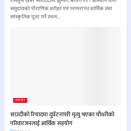
रामधुनी खबर संवाददाता झुम्का, श्रावण १९ । ग्रामथान थारु
समुदायको पौराणिक धरोहर एवं परम्परागत धार्मिक तथा
सांस्कृतिक पूजा गर्ने स्थल...
समाचार
साउदीको रियादमा दुर्घटनापरी मृत्यु भएका चौधरीको
परिवारजनलाई आर्थिक सहयोग
साउन १४, २०८३