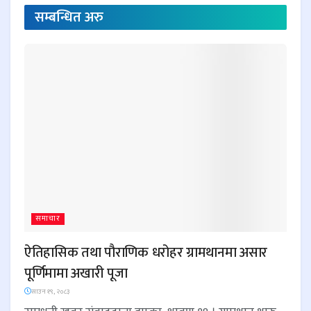
सम्बन्धित
अरु
समाचार
ऐतिहासिक तथा पौराणिक धरोहर ग्रामथानमा असार
पूर्णिमामा अखारी पूजा
साउन १९, २०८३