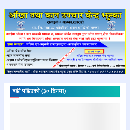
बढी पढिएकाे (३० दिनमा)