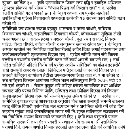
झुम्का, कार्तिक ३० । कृषि प्रणालीबाट जिवन स्तर बृद्धि र हकहित अधिकार
मुलप्रवाहीकरण गर्न सोमवार “नेपाल पिछडावर्ग किसान संघ” १ नं. प्रदेश
स्तरीय समिति गठन भएको छ । केन्द्रिय अध्यक्ष राम प्रमोद महतोको
उपस्थितीमा पुलिस बिश्वासको अध्यक्षता रहनेगरी १३ सदस्य कार्य समिति गठन
गरेको हो ।
समितिको उपाध्यक्षमा खडक बहादुर आङ्गला र ममता चौधरी, सचिवमा
शिवनारायण चौधरी, सहसचिवमा टिकाराम चौधरी, कोषाध्यक्षमा सुशिला लेखी
चयन भएका छ । सदस्यहरुमा रामशरण चौधरी, दुलारचन सरदार, विक्रम
पंडित, विन्दा चौधरी, वविता चौधरी र जयकुमार खवास रहेका छन् । केन्द्रिय
अध्यक्ष महतोले नव निर्वाचित पदाधिकारीलाई अविर टिका लगाई पदस्थापन तथा
कार्यकालकोलागी शुभकामना दिएका छन् । प्रदेश समिति गठन संगै जिल्ला
स्तरीय र स्थानीय स्तरीय समिति गठन गर्ने कार्य अगाडी बढाउने छन् । नयाँ
गठित समितिले पहिलो निर्णय गर्दै प्रदेश स्तरीय समितिको कार्यालय इटहरीमै
राख्ने रामधुनी खबर अनलाइन डिजिटल पत्रिकालाई जानकारी दिएका छन् ।
संघको केन्द्रिय कार्यालय हेटौडा उपमहानगरपालिका वडा नं. १ मा रहेको छ ।
संघ राष्ट्रिय किसान आयोगमा हरिहर भवन ललितपुरमा मिति २०७५ भदौ २२
गते दर्ता भएको छ । नेपाल मुलुक भरि छरिएर बसेका सामाजिक तथा आर्थिक
रुपबाट पछि परेका विभिन्न जाति, उत्पिडत तथा उपेक्षित पिछडा वर्ग किसान
समुदायहरुको हितमा काम गर्ने संघको प्रमुख उधेश्य रहेको छ । प्रदेश १ नं.
समितिले कृषकहरुलाई आवश्यकता अनुसार विउ खाद्य समाग्री समयमै उपलब्ध
गराई जैविक विषादी प्रांगारीक मल उत्पादन गर्न र अर्गानिक खेती गर्ने जोड दिन
सहयोग गर्नुका साथै जनशक्तिहरु तयार गरी निःशुल्क तालिमहरु सञ्चालन गर्ने
नव निर्वाचित अध्यक्ष बिश्वासले जानकारी दिए । कृषि तथा पशुपन्छी पालन
सम्बंधित सरकारी तथा गैर सरकारी संस्थाहरु सँग समन्वय गरी प्राविधिक
परामर्श दिने, कृषक अर्थात किसानहरुलाई उत्पादकत्वमा वृद्धि गर्न आधुनिक कृषि