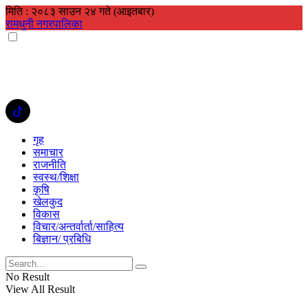
मिति : २०८३ साउन २४ गते (आइतबार)
रामधुनी नगरपालिका
गृह
समाचार
राजनीति
स्वस्थ/शिक्षा
कृषि
खेलकुद
विकास
विचार/अन्तर्वार्ता/साहित्य
बिज्ञान/ प्रबिधि
No Result
View All Result