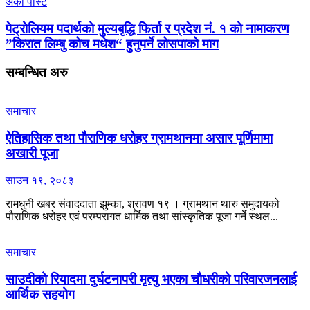
अर्काे पाेस्ट
पेट्रोलियम पदार्थको मुल्यबृद्धि फिर्ता र प्रदेश नं. १ को नामाकरण
”किरात लिम्बु कोच मधेश“ हुनुपर्ने लोसपाको माग
सम्बन्धित
अरु
समाचार
ऐतिहासिक तथा पौराणिक धरोहर ग्रामथानमा असार पूर्णिमामा
अखारी पूजा
साउन १९, २०८३
रामधुनी खबर संवाददाता झुम्का, श्रावण १९ । ग्रामथान थारु समुदायको
पौराणिक धरोहर एवं परम्परागत धार्मिक तथा सांस्कृतिक पूजा गर्ने स्थल...
समाचार
साउदीको रियादमा दुर्घटनापरी मृत्यु भएका चौधरीको परिवारजनलाई
आर्थिक सहयोग