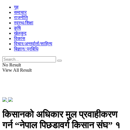
गृह
समाचार
राजनीति
स्वस्थ/शिक्षा
कृषि
खेलकुद
विकास
विचार/अन्तर्वार्ता/साहित्य
बिज्ञान/ प्रबिधि
No Result
View All Result
किसानको अधिकार मुल प्रवाहीकरण
गर्न “नेपाल पिछडावर्ग किसान संघ” १