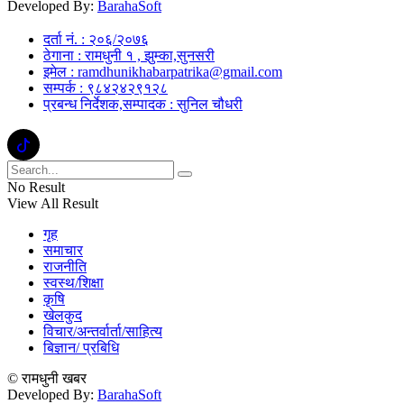
Developed By:
BarahaSoft
दर्ता नं. : २०६/२०७६
ठेगाना : रामधुनी १ , झुम्का,सुनसरी
इमेल : ramdhunikhabarpatrika@gmail.com
सम्पर्क : ९८४२४२९१२८
प्रबन्ध निर्देशक,सम्पादक : सुनिल चौधरी
No Result
View All Result
गृह
समाचार
राजनीति
स्वस्थ/शिक्षा
कृषि
खेलकुद
विचार/अन्तर्वार्ता/साहित्य
बिज्ञान/ प्रबिधि
© रामधुनी खबर
Developed By:
BarahaSoft