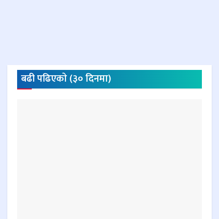
बढी पढिएकाे (३० दिनमा)