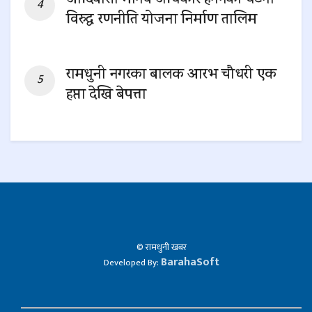
आदिवासी मानव अधिकार हननका घटना
विरुद्ध रणनीति योजना निर्माण तालिम
0 SHARES
रामधुनी नगरका बालक आरभ चौधरी एक
हप्ता देखि बेपत्ता
0 SHARES
© रामधुनी खबर
BarahaSoft
Developed By: