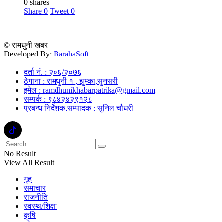
0 shares
Share
0
Tweet
0
© रामधुनी खबर
Developed By:
BarahaSoft
दर्ता नं. : २०६/२०७६
ठेगाना : रामधुनी १ , झुम्का,सुनसरी
इमेल : ramdhunikhabarpatrika@gmail.com
सम्पर्क : ९८४२४२९१२८
प्रबन्ध निर्देशक,सम्पादक : सुनिल चौधरी
No Result
View All Result
गृह
समाचार
राजनीति
स्वस्थ/शिक्षा
कृषि