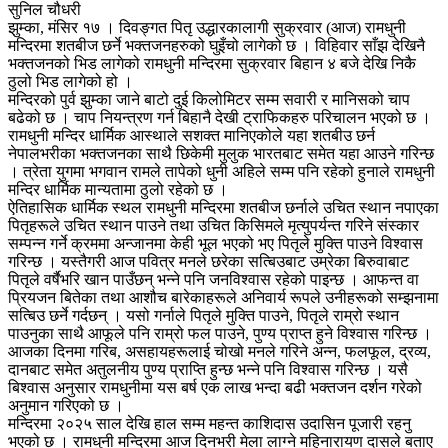
सुनिल चौधरी
झुम्का, मंसिर १७ । दिवङ्गत पितृ उद्धारकालागी सुक्रवार (आज) रामधुनी
मन्दिरमा शतबीज छर्ने भक्तजनहरुको घुइँचो लागेको छ । विहिवार साँझ देखिनै
भक्तजनको भिड लागेको रामधुनी मन्दिरमा सुक्रवार बिहान ४ बजे देखि निकै
ठुलो भिड लागेको हो ।
मन्दिरको पुर्व झुम्का जाने बाटो दुई किलोमिटर सम्म सवारी र मानिसको चाप
बढेको छ । चाप नियन्त्रण गर्न बिहानै देखी ट्राफिकहरु परिचालन भएको छ ।
रामधुनी मन्दिर धार्मिक आस्थाले सशक्त मानिएकोले यहा शतबीउ छर्न
नेपालभरीका भक्तजनका साथै छिकेमी मुलुक भारतबाट समेत यहा आउने गरिन्छ
। त्रेता युगमा भगवान रामले तापेको धुनी अहिले सम्म पनि रहेको हुनाले रामधुनी
मन्दिर धार्मिक मान्यतामा ठुलो रहेको छ ।
ऐतिहासिक धार्मिक स्थल रामधुनी मन्दिरमा शतबीज छर्नाले उचित स्थान नपाएका
पितृहरूले उचित स्थान पाउने तथा उचित किसिमले मृत्युपर्यन्त गरिने संस्कार
सम्पन्न गर्ने क्रममा अन्जानमा केही भूल भएको भए पितृले मुक्ति पाउने विश्वास
गरिन्छ । यस्तैगरी आज पवित्र मनले छरेका सत्बिउबाट उम्रेका बिरुवाबाट
पितृले वर्षैभरि खान पाउँछन् भन्ने पनि जनविश्वास रहेको पाइन्छ । आफन्त वा
प्रियजन बितेका तथा आशौच बारेकाहरूले अनिवार्य रूपले उनीहरूको सम्झनामा
सत्बिउ छर्ने गर्दछन् । यसो गर्नाले पितृले मुक्ति पाउने, पितृले राम्रो स्थान
पाउनुका साथै आफूले पनि राम्रो फल पाउने, पुण्य प्राप्त हुने विश्वास गरिन्छ ।
आजका दिनमा गरिब, असहायहरूलाई चोखो मनले गरिने अन्न, फलफूल, द्रव्य,
दानबाट समेत अतुलनीय पुण्य प्राप्ति हुन्छ भन्ने पनि विश्वास गरिन्छ । यसै
बिश्वास अनुसार रामधुनीमा यस बर्ष एक लाख भन्दा बढी भक्तजन दर्शन गरेको
अनुमान गरिएको छ ।
मन्दिरमा २०२५ साल देखि हाल सम्म महन्त काशिदास उदासिन पूजारी रहनु
भएको छ । रामधुनी मन्दिरमा आज दिनभरी मेला लाग्ने महिनारायण दासले बताए