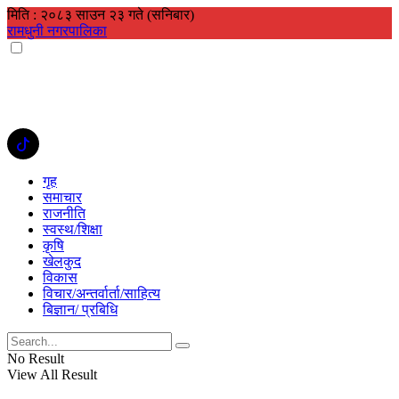
मिति : २०८३ साउन २३ गते (सनिबार)
रामधुनी नगरपालिका
गृह
समाचार
राजनीति
स्वस्थ/शिक्षा
कृषि
खेलकुद
विकास
विचार/अन्तर्वार्ता/साहित्य
बिज्ञान/ प्रबिधि
No Result
View All Result