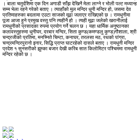
। बाला चतुर्दशिमा एक दिन अगाडी साँझ देखिनै मेला लाग्ने र भोली पल्ट मध्यान्ह
सम्म भेला रहने गरेको बताए । त्याहाँको मुल मन्दिर धुनी मन्दिर हो, जसमा देव
प्रतिमाहरुका बदलामा एउटा साजको मूढा जलाएर राखिएको छ । रामधुनीमा
पूजा आजा हुने प्रमुख वस्तु पनि त्यहीनै हो । त्यही मूढा जलेको खरानीलाई
रामधुनीको प्रसादका रुपमा प्रयोग गर्ने चलन छ । यहा धार्मिक अनुष्ठानका
कलावस्तुहरुमा धुनीघर, दरबार मन्दिर, सिता कुण्ड(कमण्डलु कुण्ड)गौशाला, श्री
चन्द्रजीको प्रतिमा, मनच्निते चिम्टा, कनाघर, तरलसा मठ, रथको पांग्रा,
चन्द्रमन्दिरपुरानो इनार, सिद्धि प्राप्त घाटरहेको दासले बताए । रामधुनी मन्दिर
प्रदेश १ सुनसरीको झुम्का बजार देखी करिब सात किलोमिटर पश्चिममा रामधुनी
मन्दिर रहेको छ ।