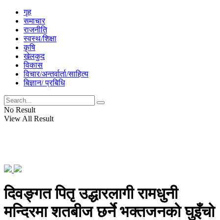
गृह
समाचार
राजनीति
स्वस्थ/शिक्षा
कृषि
खेलकुद
विकास
विचार/अन्तर्वार्ता/साहित्य
बिज्ञान/ प्रबिधि
No Result
View All Result
दिवङ्गत पितृ उद्धारलागी रामधुनी
मन्दिरमा शतबीज छर्ने भक्तजनको घुइँचो