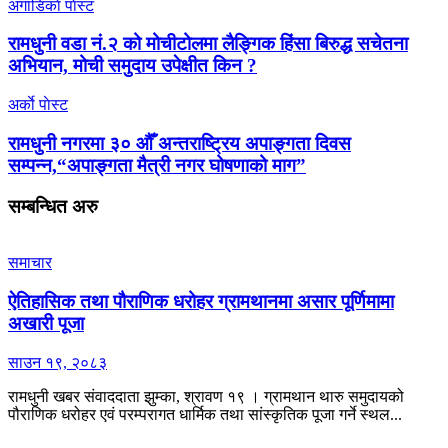
अगाडिकाे पाेस्ट
रामधुनी वडा नं.२ को मोचीटोलमा लैङ्गिक हिंसा बिरुद्ध सचेतना
अभियान, मोची समुदाय उपेक्षीत किन ?
अर्काे पाेस्ट
रामधुनी नगरमा ३० औँ अन्तराष्ट्रिय अपाङ्गता दिवस
सम्पन्न,“अपाङ्गता मैत्री नगर घोषणाको माग”
सम्बन्धित
अरु
समाचार
ऐतिहासिक तथा पौराणिक धरोहर ग्रामथानमा असार पूर्णिमामा
अखारी पूजा
साउन १९, २०८३
रामधुनी खबर संवाददाता झुम्का, श्रावण १९ । ग्रामथान थारु समुदायको
पौराणिक धरोहर एवं परम्परागत धार्मिक तथा सांस्कृतिक पूजा गर्ने स्थल...