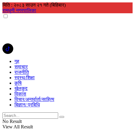
मिति : २०८३ साउन २१ गते (बिहिबार)
रामधुनी नगरपालिका
गृह
समाचार
राजनीति
स्वस्थ/शिक्षा
कृषि
खेलकुद
विकास
विचार/अन्तर्वार्ता/साहित्य
बिज्ञान/ प्रबिधि
No Result
View All Result