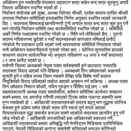
अधिवेसन हुन नसकेपछि मंगलवार उद्घाटन सत्र सकेर बन्द सत्र सुरुहुनु अगावै
जिल्ला अधिवेसन स्थगित भएको हो ।
निर्वाचन संयोजक हर्ष सुब्बा, अध्यक्ष धिरेन्द्र चौधरी, प्रदेश सदस्य प्रदिप चौधरी
लगायत निर्वाचन समितिको हस्ताक्षरित निर्णय अनुसार स्थगित भएको जानकारी
दिए । सदस्यता बिषयलाई छानविनगरी टुंगो लगाएर मात्र बन्द सत्र सुरु हुनु पर्ने
माग गरेपछि निर्वाचन समिति तथा कार्यसमितिले स्थगित गरेको छ । समितिले
अर्को निर्णय नआएसम्म स्थगित गरेको छ । मिति भने तोकिएको छैन् । पुरानो
सदस्य नविकरणमा छुटेको र नयाँ सदस्यहरुको कागजात नमिलाई छनौट
गरेकोले गैर पत्रकार हावि भएको भन्दै सदस्यतामा समितिले नियतवस गरेको
भन्दै अधिवेसन सहभागीहरुले गुनासो गरेका छन् । फोनिज सुनसरीमा हालको
साधारण सदस्य सार्वजानिक भए अनुसार नविकरण ५४ जना र नयाँ सदस्यता
८१ जना छनौट भएको छ ।
यसैगरी जिल्ला अध्यक्षको नेतृत्व पदमा सर्वसहमती हुने छाटकाट नभएपछि
सदस्यता विवाद आएको पनि देखिन्छ । अध्यक्षको तिन उमेदवारको अडानले
चुनावी हुने र पक्षिय रुपमा जित्न नसक्ने देखिए पछि बिशेष नयाँ सदस्य
नियुक्तिको विवाद उब्जिएको माहोल आएको अनुमान गर्न सकिन्छ । अध्यक्ष पदमा
तिन उमेदवार निसान चौधरी, नविन गुरुङ्ग र शिशिर राई छन् । सर्व
सहमतकालागी अध्यक्ष पदमा समावेसीता, बर्तमान समितिमा कार्यभार सम्हाल्न
सक्ने क्षमता, पद अपग्रेड गर्नेगरी ल्याएको ट्रिक समेत नलाग्दा सहमति सम्म
पुग्न नसकेको हो । आदिवासी पत्रकारहरुको सदस्य बढ्नु माग मुद्धामा फोनिज
शसक्त हुने उधेश्य समेत रहेको भएता पनि स्वार्थ पुर्ण रुपले आएका
गैरपत्रकारहरु मुद्धा कमजोर बनाउन सक्ने भएकोले सदस्यता छानविन हुनु पर्ने
जोड गरेको हो । आदिबासी जनजातिको हक अधिकारको वकालत गर्ने,
आदिबासी पत्रकारको क्षमता अभिबृद्धि गरी मेनस्ट्रिम मिडियामा प्रतिनिधित्व
गराउने, नेपाली मिडियाको कन्टेन्ट समावेशी चरित्रको बनाउन फोनिजले