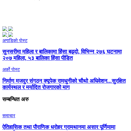
अगाडिकाे पाेस्ट
सुनसरीमा महिला र बालिकामा हिंसा बढ्दो, विभिन्न २७६ घटनामा
२०७ महिला, ५३ बालिका हिंसा पीडित
अर्काे पाेस्ट
निर्माण मजदुर संगठन क्यूपेक रामधुनीको चौथो अधिवेशन...सुरक्षित
कार्यस्थल र मर्यादित रोजगारको माग
सम्बन्धित
अरु
समाचार
ऐतिहासिक तथा पौराणिक धरोहर ग्रामथानमा असार पूर्णिमामा