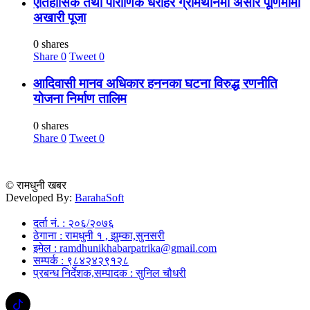
ऐतिहासिक तथा पौराणिक धरोहर ग्रामथानमा असार पूर्णिमामा
अखारी पूजा
0 shares
Share
0
Tweet
0
आदिवासी मानव अधिकार हननका घटना विरुद्ध रणनीति
योजना निर्माण तालिम
0 shares
Share
0
Tweet
0
© रामधुनी खबर
Developed By:
BarahaSoft
दर्ता नं. : २०६/२०७६
ठेगाना : रामधुनी १ , झुम्का,सुनसरी
इमेल : ramdhunikhabarpatrika@gmail.com
सम्पर्क : ९८४२४२९१२८
प्रबन्ध निर्देशक,सम्पादक : सुनिल चौधरी