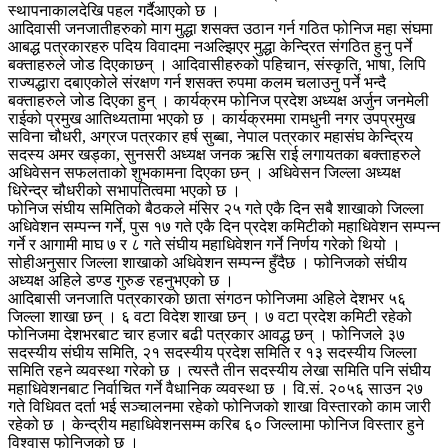
स्थापनाकालदेखि पहल गर्दैआएको छ ।
आदिवासी जनजातीहरुको माग मुद्धा शसक्त उठान गर्न गठित फोनिज महा संघमा
आबद्ध पत्रकारहरु पदिय विवादमा नअल्झिएर मुद्धा केन्द्रित संगठित हुनु पर्ने
बक्ताहरुले जोड दिएकाछन् । आदिवासीहरुको पहिचान, संस्कृति, भाषा, लिपि
राज्यद्धारा दबाएकोले संरक्षण गर्न शसक्त रुपमा कलम चलाउनु पर्ने भन्दै
बक्ताहरुले जोड दिएका हुन् । कार्यक्रम फोनिज प्रदेश अध्यक्ष अर्जुन जनमेली
राईको प्रमुख आतिथ्यतामा भएको छ । कार्यक्रममा रामधुनी नगर उपप्रमुख
सविना चौधरी, अग्रज पत्रकार हर्ष सुब्बा, नेपाल पत्रकार महासंघ केन्द्रिय
सदस्य अमर खड्का, सुनसरी अध्यक्ष जनक ऋसि राई लगायतका बक्ताहरुले
अधिवेसन सफलताको शुभकामना दिएका छन् । अधिवेसन जिल्ला अध्यक्ष
धिरेन्द्र चौधरीको सभापतित्वमा भएको छ ।
फोनिज संघीय समितिको बैठकले मंसिर २५ गते एकै दिन सबै शाखाको जिल्ला
अधिवेशन सम्पन्न गर्ने, पुस १७ गते एकै दिन प्रदेश कमिटीको महाधिवेशन सम्पन्न
गर्ने र आगामी माघ ७ र ८ गते संघीय महाधिवेशन गर्ने निर्णय गरेको थियो ।
सोहीअनुसार जिल्ला शाखाको अधिवेशन सम्पन्न हुँदैछ । फोनिजको संघीय
अध्यक्ष अहिले डण्ड गुरुङ रहनुभएको छ ।
आदिबासी जनजाति पत्रकारको छाता संगठन फोनिजमा अहिले देशभर ५६
जिल्ला शाखा छन् । ६ वटा विदेश शाखा छन् । ७ वटा प्रदेश कमिटी रहेको
फोनिजमा देशभरबाट चार हजार बढी पत्रकार आवद्ध छन् । फोनिजले ३७
सदस्यीय संघीय समिति, २१ सदस्यीय प्रदेश समिति र १३ सदस्यीय जिल्ला
समिति रहने व्यवस्था गरेको छ । त्यस्तै तीन सदस्यीय लेखा समिति पनि संघीय
महाधिवेशनबाट निर्वाचित गर्ने वैधानिक व्यवस्था छ । वि.सं. २०५६ साउन २७
गते विधिवत दर्ता भई सञ्चालनमा रहेको फोनिजको शाखा विस्तारको काम जारी
रहेको छ । केन्द्रीय महाधिवेशनसम्म करिब ६० जिल्लामा फोनिज विस्तार हुने
विश्वास फोनिजको छ ।