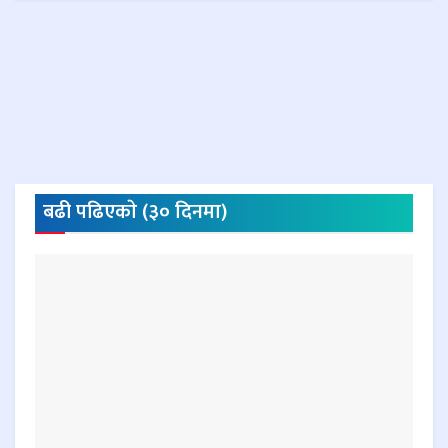
बढी पढिएकाे (३० दिनमा)