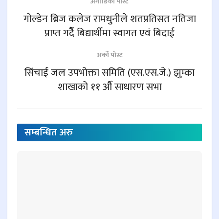
अगाडिकाे पाेस्ट
गोल्डेन ब्रिज कलेज रामधुनीले शतप्रतिसत नतिजा
प्राप्त गर्दैै बिद्यार्थीमा स्वागत एवं बिदाई
अर्काे पाेस्ट
सिंचाई जल उपभोक्ता समिति (एस.एस.जे.) झुम्का
शाखाको ११ औँ साधारण सभा
सम्बन्धित
अरु