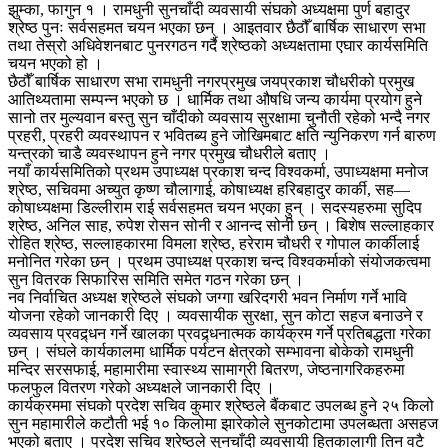
झुम्का, फागुन १ । रामधुनी सुनचाँदी व्यवसायी संघको अध्यक्षमा पुर्ण बहादुर
श्रेष्ठ पुनः सर्वसहमत चयन भएका छन् । आइतवार छैठौँ बार्षिक साधारण सभा
तथा तेस्रो अधिवेशनबाट पुनरगठन गर्दै श्रेष्ठको अध्यक्षतामा एघार कार्यसमिति
चयन भएको हो ।
छैठौँ बार्षिक साधारण सभा रामधुनी नगरप्रमुख जयप्रकाश चौधरीको प्रमुख
आतिथ्यतामा सम्पन्न भएको छ । धार्मिक तथा औषधि जन्य कार्यमा प्रयोग हुने
सानो तर मुल्यवान बस्तु सुन चाँदीको व्यवसाय सुरक्षामा चुनौती रहेको भन्दै नगर
प्रहरी, प्रहरी व्यवस्थापन र भवितब्य हुने जोखिमबाट क्षति न्युनिकरण गर्न बारुण
यन्त्रको चाडै व्यवस्थापन हुने नगर प्रमुख चौधरीले बताए ।
नयाँ कार्यसमितिको प्रथम उपाध्यक्ष प्रकाश चन्द विश्वकर्मा, उपाध्यक्षमा मनोज
श्रेष्ठ, सचिवमा अच्युत कृष्ण चौलागाई, कोषाध्यक्ष हरिबहादुर कार्की, सह—
कोषाध्यक्षमा डिल्लीराम राई सर्वसहमत चयन भएका हुन् । सदस्यहरुमा सुदिप
श्रेष्ठ, अनिल साह, रुपेश रोसन सोनी र आनन्द सोनी छन् । बिशेष सल्लाहकार
रोहित श्रेष्ठ, सल्लाहकारमा विमला श्रेष्ठ, हरेराम चौधरी र गोपाल कार्कीलाई
मनोनित गरेका छन् । प्रथम उपाध्यक्ष प्रकाश चन्द विश्वकर्माको संयोजकत्वमा
सुन वितरक सिफारिस समिति समेत गठन गरेका छन् ।
नव निर्वाचित अध्यक्ष श्रेष्ठले संघको जग्गा खरिदगरी भवन निर्माण गर्ने भावि
योजना रहेको जानकारी दिए । व्यवसायीक सुरक्षा, सुन कोटा सहज बनाउने र
व्यवसाय प्रवद्र्धन गर्ने खालका प्रवद्र्धनात्मक कार्यक्रम गर्ने प्रतिबद्धता गरेका
छन् । संघले कार्यकालमा धार्मिक पर्यटन क्षेत्रको सम्भावना बोकेको रामधुनी
मन्दिर सरसफाई, महामारीमा स्वास्थ्य सामाग्री बितरण, जेष्ठनागरिकहरुमा
फलफुल वितरण गरेको अध्यक्षले जानकारी दिए ।
कार्यक्रममा संघको प्रदेश सचिव कुमार श्रेष्ठले बैंकबाट उपलब्ध हुने २५ किलो
सुन महामारीले कटौती भई १० किलोमा झारेकोले सुनकोटामा उपलब्धता असहज
भएको बताए । प्रदेश सचिव श्रेष्ठले सुनचाँदी व्यवसायी हितकालागी तिन वटै