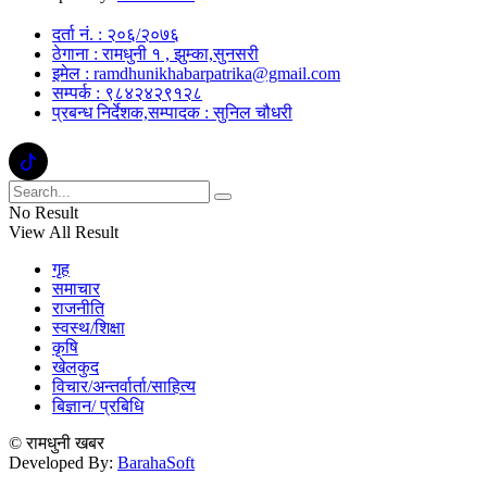
दर्ता नं. : २०६/२०७६
ठेगाना : रामधुनी १ , झुम्का,सुनसरी
इमेल : ramdhunikhabarpatrika@gmail.com
सम्पर्क : ९८४२४२९१२८
प्रबन्ध निर्देशक,सम्पादक : सुनिल चौधरी
No Result
View All Result
गृह
समाचार
राजनीति
स्वस्थ/शिक्षा
कृषि
खेलकुद
विचार/अन्तर्वार्ता/साहित्य
बिज्ञान/ प्रबिधि
© रामधुनी खबर
Developed By:
BarahaSoft