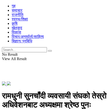
गृह
समाचार
राजनीति
स्वस्थ/शिक्षा
कृषि
खेलकुद
विकास
विचार/अन्तर्वार्ता/साहित्य
बिज्ञान/ प्रबिधि
No Result
View All Result
रामधुनी सुनचाँदी व्यवसायी संघको तेस्रो
अधिवेशनबाट अध्यक्षमा श्रेष्ठ पुनः