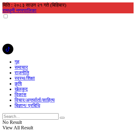
मिति : २०८३ साउन २१ गते (बिहिबार)
रामधुनी नगरपालिका
गृह
समाचार
राजनीति
स्वस्थ/शिक्षा
कृषि
खेलकुद
विकास
विचार/अन्तर्वार्ता/साहित्य
बिज्ञान/ प्रबिधि
No Result
View All Result