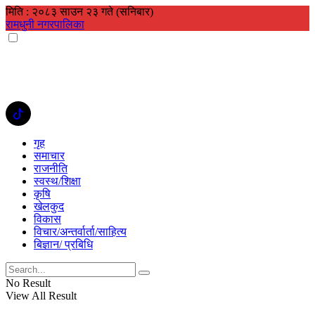
मिति : २०८३ साउन २३ गते (सनिबार)
रामधुनी नगरपालिका
गृह
समाचार
राजनीति
स्वस्थ/शिक्षा
कृषि
खेलकुद
विकास
विचार/अन्तर्वार्ता/साहित्य
बिज्ञान/ प्रबिधि
No Result
View All Result