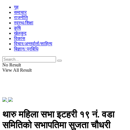
गृह
समाचार
राजनीति
स्वस्थ/शिक्षा
कृषि
खेलकुद
विकास
विचार/अन्तर्वार्ता/साहित्य
बिज्ञान/ प्रबिधि
No Result
View All Result
थारु महिला सभा इटहरी १९ नं. वडा
समितिको सभापतिमा सुजता चौधरी