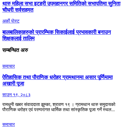
थारु महिला सभा इटहरी उपमहानगर समितिको सभापतिमा सुनिता
चौधरी सर्वसहमत
अर्काे पाेस्ट
बालबालिकाहरुको प्रारम्भिक सिकाईलाई प्रभावकारी बनाउन
शिक्षकलाई तालिम
सम्बन्धित
अरु
समाचार
ऐतिहासिक तथा पौराणिक धरोहर ग्रामथानमा असार पूर्णिमामा
अखारी पूजा
साउन १९, २०८३
रामधुनी खबर संवाददाता झुम्का, श्रावण १९ । ग्रामथान थारु समुदायको
पौराणिक धरोहर एवं परम्परागत धार्मिक तथा सांस्कृतिक पूजा गर्ने स्थल...
समाचार