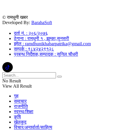
© रामधुनी खबर
Developed By:
BarahaSoft
दर्ता नं. : २०६/२०७६
ठेगाना : रामधुनी १ , झुम्का,सुनसरी
इमेल : ramdhunikhabarpatrika@gmail.com
सम्पर्क : ९८४२४२९१२८
प्रबन्ध निर्देशक,सम्पादक : सुनिल चौधरी
No Result
View All Result
गृह
समाचार
राजनीति
स्वस्थ/शिक्षा
कृषि
खेलकुद
विचार/अन्तर्वार्ता/साहित्य