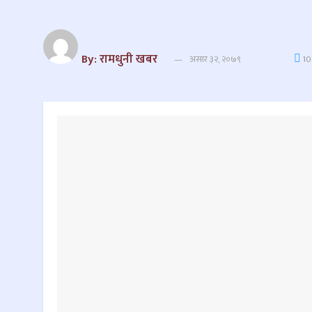
By: रामधुनी खबर
असार ३२, २०७९
1