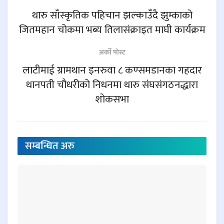
थारु साँस्कृतिक पहिचान झल्काउँदै झुम्काको
जितमहान चोकमा भब्य तिलासंक्राइत माघी कार्यक्रम
अर्काे पाेस्ट
लाटीमाई ग्रामथान इनरुवा ८ कण्समडानका गहदार
थानपती चौधरीको निधनमा थारु संंघसंगठनद्धारा
शोकसभा
सम्बन्धित
अरु