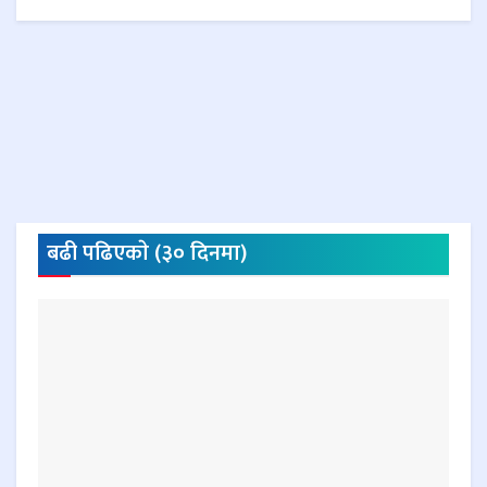
बढी पढिएकाे (३० दिनमा)