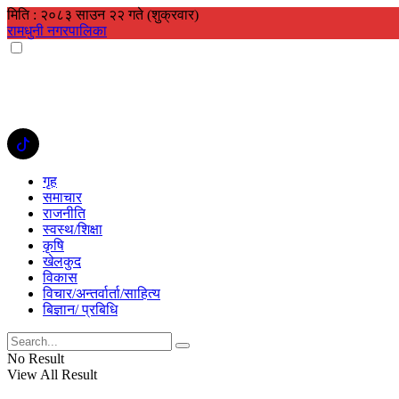
मिति : २०८३ साउन २२ गते (शुक्रवार)
रामधुनी नगरपालिका
गृह
समाचार
राजनीति
स्वस्थ/शिक्षा
कृषि
खेलकुद
विकास
विचार/अन्तर्वार्ता/साहित्य
बिज्ञान/ प्रबिधि
No Result
View All Result