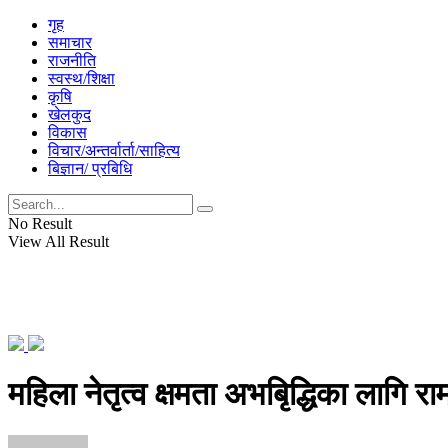
गृह
समाचार
राजनीति
स्वस्थ/शिक्षा
कृषि
खेलकुद
विकास
विचार/अन्तर्वार्ता/साहित्य
बिज्ञान/ प्रबिधि
No Result
View All Result
महिला नेतृत्व क्षमता अभबिृद्धिका लागि