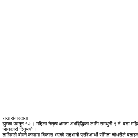
राख संवाददाता
झुम्का,फागुन १७ । महिला नेतृत्व क्षमता अभबिृद्धिका लागि रामधुनी ९ नं. वड
जानकारी दिनुुभयो ।
तालिमले बोल्ने कलामा विकास भएको सहभागी प्रशिक्षार्थी संगिता चौधरीले बत