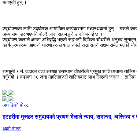
बताएकी हुन् ।
उद्घोषणका लागि उद्घोषक आयोजित कार्यक्रममा मध्यस्थकर्ता हुन् । यसले कार्य
अभ्यासमा डर भएपनि बोल्दै जादा सहज हुने उन्को भनाई छ ।
उद्घोषण कलाले क्षमता अभिबृद्धि भएको सहभागी दिपिका चौधरीले अनुुभव सुनाइन्
कार्यक्रमहरुमा आफनो धारणाहरु लयगत रुपले राख्न सक्ने सक्षम समेत भएको च
रामधुनी ९ नं. वडाका वडा अध्यक्ष घनश्याम चौधरीको प्रमुख आतिथ्यतामा तालि
गर्नुभयो । वडाका १६ जना महलिाहरुले तालिमबाट लाभ लिएको जनाए । तालिम त
अगाडिकाे पाेस्ट
इटहरीमा मुसहर समुदायको प्रथम भेलाले न्याय, समान्ता, अस्तित्व र
अर्काे पाेस्ट