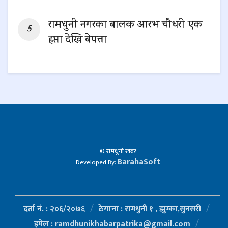
0 SHARES
रामधुनी नगरका बालक आरभ चौधरी एक
हप्ता देखि बेपत्ता
0 SHARES
© रामधुनी खबर
BarahaSoft
Developed By:
दर्ता नं. : २०६/२०७६
ठेगाना : रामधुनी १ , झुम्का,सुनसरी
इमेल : ramdhunikhabarpatrika@gmail.com