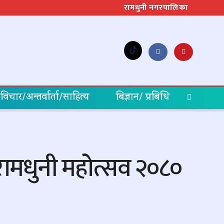
रामधुनी नगरपालिका
विचार/अन्तर्वार्ता/साहित्य
बिज्ञान/ प्रबिधि
खि रामधुनी महोत्सव २०८०