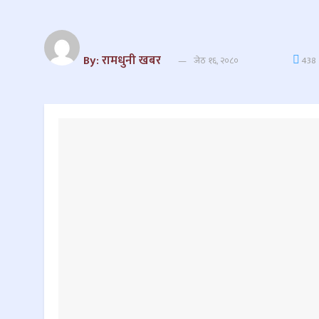
By: रामधुनी खबर
जेठ १६, २०८०
438