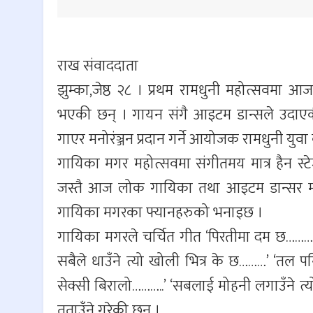
राख संवाददाता
झुम्का,जेष्ठ २८ । प्रथम रामधुनी महोत्सवम
भएकी छन् । गायन संगै आइटम डान्सले उदाएक
गाएर मनोरंञ्जन प्रदान गर्ने आयोजक रामधुनी युव
गायिका मगर महोत्सवमा संगीतमय मात्र हैन स्ट
जस्तै आज लोक गायिका तथा आइटम डान्सर मगरले
गायिका मगरका फ्यानहरुको भनाइछ ।
गायिका मगरले चर्चित गीत ‘पिरतीमा दम छ…………..’
सबैले धाउँने त्यो खोली भित्र के छ………’ ‘तल प
सेक्सी बिरालो………..’ ‘सबलाई मोहनी लगाउँने त्
तताउँने गरेकी छन् ।