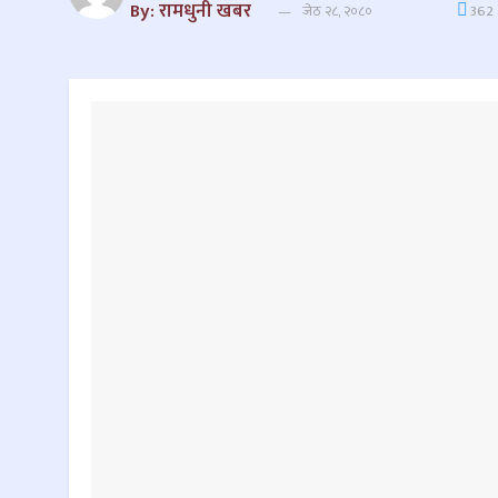
By: रामधुनी खबर
जेठ २८, २०८०
362