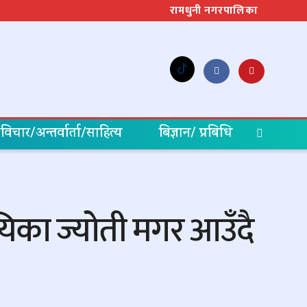
रामधुनी नगरपालिका
विचार/अन्तर्वार्ता/साहित्य
बिज्ञान/ प्रबिधि
िका ज्योती मगर आउँदै