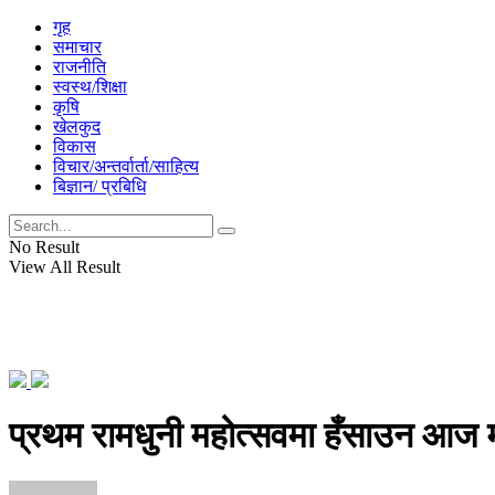
गृह
समाचार
राजनीति
स्वस्थ/शिक्षा
कृषि
खेलकुद
विकास
विचार/अन्तर्वार्ता/साहित्य
बिज्ञान/ प्रबिधि
No Result
View All Result
प्रथम रामधुनी महोत्सवमा हँसाउन आज 