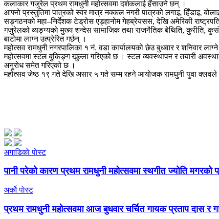
कलाकार गजुरेल प्रथम रामधुनी महोत्सवमा दर्शकलाई हँसाउने छन् ।
आफ्नो प्रस्तुतिमा पात्रको स्वर मात्र नक्कल नगरी पात्रको लगाइ, हिँडाइ, बोलाइ 
सङ्गठनको महा–निर्देशक टेड्रोस एड्हानोम गेहब्रेयसस, देखि अमेरिकी राष्ट्रपति 
गजुरेलको व्यङ्ग्यको मुख्य शन्देस सामाजिक तथा राजनैतिक बेथिति, कुरीति, कुसं
बाटोमा लाग्न उत्प्रेरित गर्छन् ।
महोत्सव रामधुनी नगरपालिका १ नं. वडा कार्यालयको छेउ बुधवार र शनिवार लाग्न
महोत्सवमा स्टल बुुकिङ्ग खुल्ला गरिएको छ । स्टल व्यवस्थापन र तयारी अवस्
अनुरोध समेत गरिएको छ ।
महोत्सव जेष्ठ १९ गते देखि असार ५ गते सम्म रहने आयोजक रामधुनी युवा क्लव
अगाडिकाे पाेस्ट
पानी परेको कारण प्रथम रामधुनी महोत्सवमा स्थगीत ज्योति मगरको प्
अर्काे पाेस्ट
प्रथम रामधुनी महोत्सवमा आज बुधवार चर्चित गायक प्रताप दास र गा