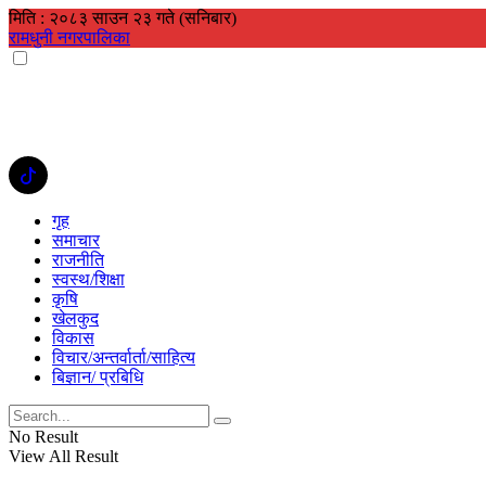
मिति : २०८३ साउन २३ गते (सनिबार)
रामधुनी नगरपालिका
गृह
समाचार
राजनीति
स्वस्थ/शिक्षा
कृषि
खेलकुद
विकास
विचार/अन्तर्वार्ता/साहित्य
बिज्ञान/ प्रबिधि
No Result
View All Result