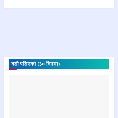
बढी पढिएकाे (३० दिनमा)