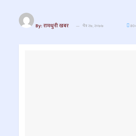
By: रामधुनी खबर
चैत्र २७, २०७७
80