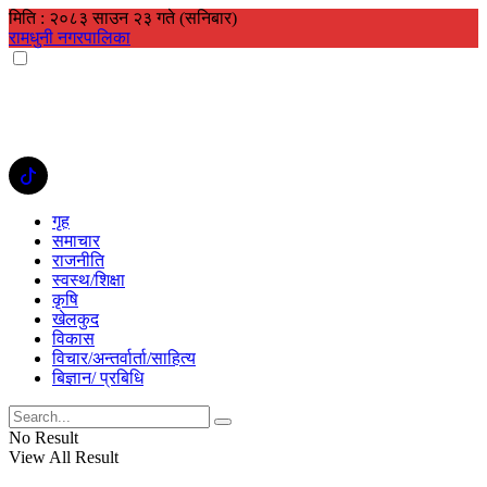
मिति : २०८३ साउन २३ गते (सनिबार)
रामधुनी नगरपालिका
गृह
समाचार
राजनीति
स्वस्थ/शिक्षा
कृषि
खेलकुद
विकास
विचार/अन्तर्वार्ता/साहित्य
बिज्ञान/ प्रबिधि
No Result
View All Result