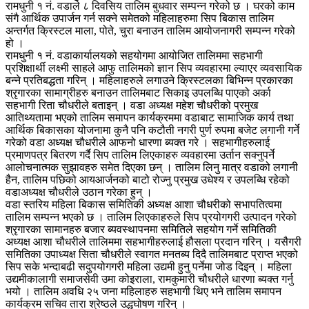
रामधुनी १ नं. वडाले ८ दिवसिय तालिम बुधवार सम्पन्न गरेको छ । घरको काम
संगै आर्थिक उपार्जन गर्न सक्ने समेतको महिलाहरुमा सिप बिकास तालिम
अन्तर्गत क्रिस्टल माला, पोते, चुरा बनाउन तालिम आयोजनागरी सम्पन्न गरेको
हो ।
रामधुनी १ नं. वडाकार्यालयको सहयोगमा आयोजित तालिममा सहभागी
प्रशिक्षार्थी लक्ष्मी साहले आफु तालिमको ज्ञान सिप व्यवहारमा ल्याएर व्यवसायिक
बन्ने प्रतिबद्धता गरिन् । महिलाहरुले लगाउने क्रिस्टलका बिभिन्न प्रकारका
श्रृगारका सामाग्रीहरु बनाउन तालिमबाट सिकाइ उपलब्धि पाएको अर्का
सहभागी रिता चौधरीले बताइन् । वडा अध्यक्ष महेश चौधरीको प्रमुख
आतिथ्यतामा भएको तालिम समापन कार्यक्रममा वडाबाट सामाजिक कार्य तथा
आर्थिक बिकासका योजनामा कुनै पनि कटौती नगरी पुर्ण रुपमा बजेट लगानी गर्ने
गरेको वडा अध्यक्ष चौधरीले आफनो धारणा ब्यक्त गरे । सहभागीहरुलाई
प्रमाणपत्र बितरण गर्दै सिप तालिम लिएकाहरु व्यवहारमा उर्तान सक्नुपर्ने
आलोचनात्मक सुझावहरु समेत दिएका छन् । तालिम लिनु मात्र वडाको लगानी
हैन, तालिम पछिको आयआर्जनको बाटो रोज्नु प्रमुख उधेश्य र उपलब्धि रहेको
वडाअध्यक्ष चौधरीले उठान गरेका हुन् ।
वडा स्तरिय महिला बिकास समितिकी अध्यक्ष आशा चौधरीको सभापतित्वमा
तालिम सम्पन्न भएको छ । तालिम लिएकाहरुले सिप प्रयोगगरी उत्पादन गरेको
श्रृगारका सामानहरु बजार ब्यवस्थापनमा समितिले सहयोग गर्ने समितिकी
अध्यक्ष आशा चौधरीले तालिममा सहभागीहरुलाई हौसला प्रदान गरिन् । यसैगरी
समितिका उपाध्यक्ष सिता चौधरीले स्वागत मनतब्य दिदै तालिमबाट प्राप्त भएको
सिप सके भन्दाबढी सदुपयोगगरी महिला उद्यमी हुनु पर्नेमा जोड दिइन् । महिला
उद्यमीकालागी समाजसेवी उमा कोइराला, रामकुमारी चौधरीले धारणा ब्यक्त गर्नु
भयो । तालिम अवधि २५ जना महिलाहरु सहभागी थिए भने तालिम समापन
कार्यक्रम सचिव तारा श्रेष्ठले उद्धघोषण गरिन् ।