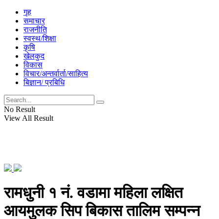
गृह
समाचार
राजनीति
स्वस्थ/शिक्षा
कृषि
खेलकुद
विकास
विचार/अन्तर्वार्ता/साहित्य
बिज्ञान/ प्रबिधि
No Result
View All Result
रामधुनी १ नं. वडामा महिला लक्षित
आयमुलक सिप बिकास तालिम सम्पन्न