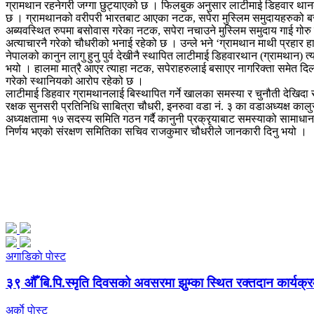
ग्रामथान रहनेगरी जग्गा छुट्याएको छ । फिलबुक अनुसार लाटीमाई डिहवार थानको 
छ । ग्रामथानको वरीपरी भारतबाट आएका नटक, सपेरा मुस्लिम समुदायहरुको बसोव
अब्यवस्थित रुपमा बसोवास गरेका नटक, सपेरा नचाउने मुस्लिम समुदाय गाई गोरु क
अत्याचारनै गरेको चौधरीको भनाई रहेको छ । उन्ले भने ‘ग्रामथान माथी प्रहार हामी स
नेपालको कानुन लागु हुनु पुर्व देखीनै स्थापित लाटीमाई डिहवारथान (ग्रामथान) त
भयो । हालमा मात्रै आएर त्याहा नटक, सपेराहरुलाई बसाएर नागरिक्ता समेत दि
गरेको स्थानियको आरोप रहेको छ ।
लाटीमाई डिहवार ग्रामथानलाई बिस्थापित गर्ने खालका समस्या र चुनौती देख
रक्षक सुनसरी प्रतिनिधि साबित्रा चौधरी, इनरुवा वडा नं. ३ का वडाअध्यक्ष क
अध्यक्षतामा १७ सदस्य समिति गठन गर्दै कानुनी प्रक्रृयाबाट समस्याको सामाधा
निर्णय भएको संरक्षण समितिका सचिव राजकुमार चौधरीले जानकारी दिनु भयो ।
अगाडिकाे पाेस्ट
३९ औँ बि.पि.स्मृति दिवसको अवसरमा झुम्का स्थित रक्तदान कार्यक्रम
अर्काे पाेस्ट