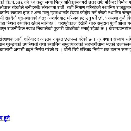
कि.न.३७६ को १० कठ्ठा जग्गा भित्र अतिक्रमणगरी उत्तर तर्फ मस्जिद निर्माण गर
ास रहेकोले उनीहरुकै संरक्षणमा राती–राती निर्माण गरिरहेको स्थानिय राजकुमा
ाटेर खाएका हाड र अन्य मासु ग्रामथानकै छेउमा फोहोर गर्ने गरेको स्थानिय चन्द्
हदैनौ ग्रामथानको क्षेत्र अन्तर्गतबाट मस्जिद हटाउनु पर्ने छ’, ‘अन्यथा कुनै किसिम
्याहा स्थित स्थापित रहेको मानिन्छ । परापुर्वकाल देखीनै थारु समुदाय पुजाँ आजा 
लाएर राजनीतिक स्वार्थ निकालेको पुजारी चौधरीको भनाई रहेको छ । कंशमडानटोलकै
िदा संरक्षणकालागी शनिवार र आइतवार बृहत छलफल गरेको छ । ग्रामथान संरक्षण 
ालुराम गुरुङ्गको उपस्थिती तथा स्थानिय समुदायहरुको सहभागीतामा भएको छलफलबाट
नकालागी अगाडी बढ्ने निर्णय गरेको छ । चोरी छिपे मस्जिद निर्माण छत ढलान सम्
 हुने