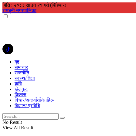
मिति : २०८३ साउन २१ गते (बिहिबार)
रामधुनी नगरपालिका
गृह
समाचार
राजनीति
स्वस्थ/शिक्षा
कृषि
खेलकुद
विकास
विचार/अन्तर्वार्ता/साहित्य
बिज्ञान/ प्रबिधि
No Result
View All Result