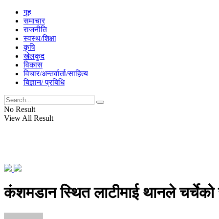
गृह
समाचार
राजनीति
स्वस्थ/शिक्षा
कृषि
खेलकुद
विकास
विचार/अन्तर्वार्ता/साहित्य
बिज्ञान/ प्रबिधि
No Result
View All Result
कंशमडान स्थित लाटीमाई थानले चर्चेको 