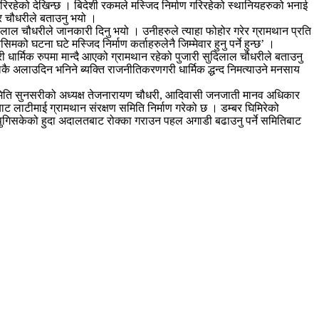
िरहेको देखिन्छ । बिदेशी रकमले मस्जिद निर्माण गरिरहेको स्थानियहरुको भनाई
र चौधरीले बताउनु भयो ।
रलाल चौधरीले जानकारी दिनु भयो । उनीहरुले त्याहा फोहोर गरेर ग्रामथान प्रति
को घटना घटे मस्जिद निर्माण कर्ताहरुलेनै जिम्मेवार हुनु पर्ने हुन्छ’ ।
गरी धार्मिक रुपमा मान्दै आएको ग्रामथान रहेको पुजारी सुदिलाल चौधरीले बताउनु
 अलाउदिन भनिने ब्यक्ति राजनीतिकरणगरी धार्मिक द्धन्द निमत्याउने मनसाय
समिति सुनसरीको अध्यक्ष तेजनारायण चौधरी, आदिवासी जनजाती मानव अधिकार
 लाटीमाई ग्रामथान संरक्षण समिति निर्माण गरेको छ । डम्बर घिमिरेको
म पुगिसकेको हुदा अदालतबाट रोक्का गराउन पहल अगाडी बढाउनु पर्ने समितिबाट