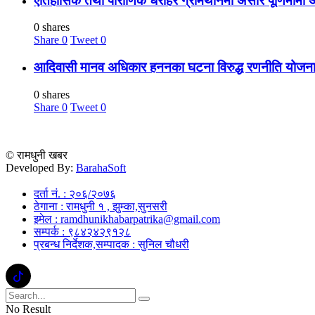
ऐतिहासिक तथा पौराणिक धरोहर ग्रामथानमा असार पूर्णिमामा 
0 shares
Share
0
Tweet
0
आदिवासी मानव अधिकार हननका घटना विरुद्ध रणनीति योजना 
0 shares
Share
0
Tweet
0
© रामधुनी खबर
Developed By:
BarahaSoft
दर्ता नं. : २०६/२०७६
ठेगाना : रामधुनी १ , झुम्का,सुनसरी
इमेल : ramdhunikhabarpatrika@gmail.com
सम्पर्क : ९८४२४२९१२८
प्रबन्ध निर्देशक,सम्पादक : सुनिल चौधरी
No Result