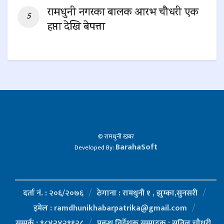
रामधुनी नगरका बालक आरभ चौधरी एक
हप्ता देखि बेपत्ता
0 SHARES
© रामधुनी खबर
BarahaSoft
Developed By:
दर्ता नं. : २०६/२०७६
ठेगाना : रामधुनी १ , झुम्का,सुनसरी
इमेल : ramdhunikhabarpatrika@gmail.com
सम्पर्क : ९८४२४२९१२८
प्रबन्ध निर्देशक,सम्पादक : सुनिल चौधरी