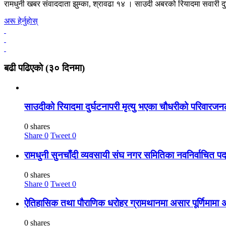
रामधुनी खबर संवाददाता झुम्का, श्रावढा १४ । साउदी अबरको रियादमा सवारी द
अरू हेर्नुहाेस्
बढी पढिएकाे (३० दिनमा)
साउदीको रियादमा दुर्घटनापरी मृत्यु भएका चौधरीको परिवार
0 shares
Share
0
Tweet
0
रामधुनी सुनचाँदी व्यवसायी संघ नगर समितिका नवनिर्वाचित प
0 shares
Share
0
Tweet
0
ऐतिहासिक तथा पौराणिक धरोहर ग्रामथानमा असार पूर्णिमामा 
0 shares