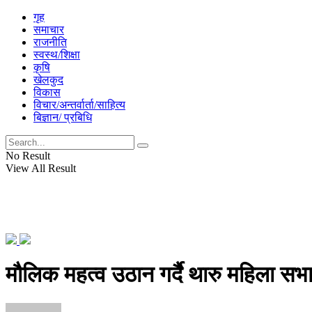
गृह
समाचार
राजनीति
स्वस्थ/शिक्षा
कृषि
खेलकुद
विकास
विचार/अन्तर्वार्ता/साहित्य
बिज्ञान/ प्रबिधि
No Result
View All Result
मौलिक महत्व उठान गर्दै थारु महिला सभ