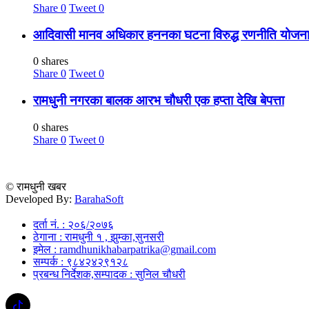
Share
0
Tweet
0
आदिवासी मानव अधिकार हननका घटना विरुद्ध रणनीति योजना 
0 shares
Share
0
Tweet
0
रामधुनी नगरका बालक आरभ चौधरी एक हप्ता देखि बेपत्ता
0 shares
Share
0
Tweet
0
© रामधुनी खबर
Developed By:
BarahaSoft
दर्ता नं. : २०६/२०७६
ठेगाना : रामधुनी १ , झुम्का,सुनसरी
इमेल : ramdhunikhabarpatrika@gmail.com
सम्पर्क : ९८४२४२९१२८
प्रबन्ध निर्देशक,सम्पादक : सुनिल चौधरी