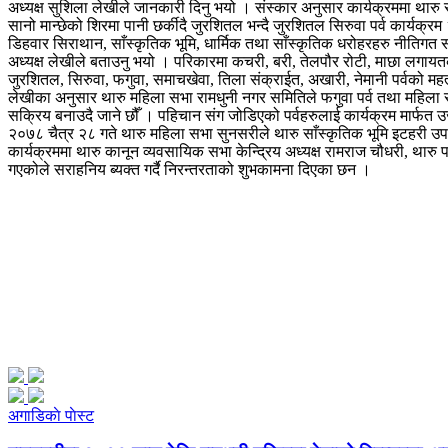
अध्यक्ष सुशिला लेखीले जानकारी दिनु भयो । संस्कार अनुसार कार्यक्रममा थारु 
सानो मान्छेको शिरमा पानी छर्कीदै जुरशितल भन्दै जुरशितल सिरुवा पर्व कार्यक
डिहवार सिराथान, साँस्कृतिक भूमि, धार्मिक तथा साँस्कृतिक धरोहरहरु नीतिगत स
अध्यक्ष लेखीले बताउनु भयो । परिकारमा कचरी, बरी, तेलपौर रोटी, माछा लगायत
जुरशितल, सिरुवा, फगुवा, समाचखेवा, तिला संक्राईत, अखारी, नेमानी पर्वको मह
लेखीका अनुसार थारु महिला सभा रामधुनी नगर समितिले फगुवा पर्व तथा महिला सभ
सक्रिय बनाउदै जाने छौँ । पहिचान संग जोडिएको पर्वहरुलाई कार्यक्रम मार्फत 
२०७८ चैत्र २८ गते थारु महिला सभा सुनसरीले थारु साँस्कृतिक भूमि इटहरी उप
कार्यक्रममा थारु कानून व्यवसायिक सभा केन्द्रिय अध्यक्ष रामराज चौधरी, थारु
गएकोले सराहनिय ब्यक्त गर्दै निरन्तरताको शुभकामना दिएका छन ।
अगाडिकाे पाेस्ट