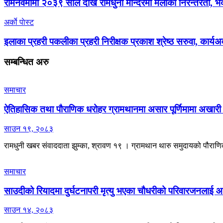
रामनवमीमा २०३९ साल देखि रामधुनी मन्दिरमा मेलाको निरन्तरता, 
अर्काे पाेस्ट
इलाका प्रहरी पकलीका प्रहरी निरीक्षक प्रकाश श्रेष्ठ सरुवा, कार्य
सम्बन्धित
अरु
समाचार
ऐतिहासिक तथा पौराणिक धरोहर ग्रामथानमा असार पूर्णिमामा अखारी 
साउन १९, २०८३
रामधुनी खबर संवाददाता झुम्का, श्रावण १९ । ग्रामथान थारु समुदायको पौराणिक ध
समाचार
साउदीको रियादमा दुर्घटनापरी मृत्यु भएका चौधरीको परिवारजनलाई 
साउन १४, २०८३