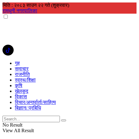
मिति : २०८३ साउन २२ गते (शुक्रवार)
रामधुनी नगरपालिका
गृह
समाचार
राजनीति
स्वस्थ/शिक्षा
कृषि
खेलकुद
विकास
विचार/अन्तर्वार्ता/साहित्य
बिज्ञान/ प्रबिधि
No Result
View All Result