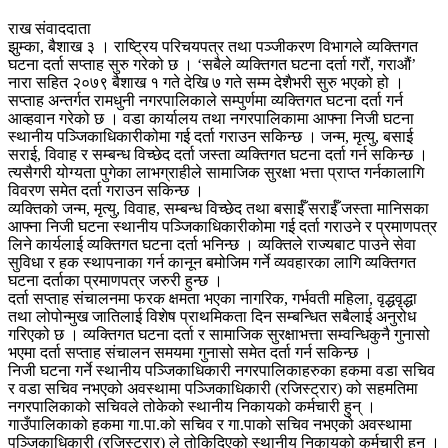
राख संवाददाता
झुम्का, बैशाख ३ । राष्ट्रिय परिचयपत्र तथा पञ्जीकरण विभागले व्यक्तिगत
घटना दर्ता सप्ताह सुरु गरेको छ । ‘सबैले व्यक्तिगत घटना दर्ता गरौं, गराऔं’
नारा सहित २०७९ बैशाख १ गते देखि ७ गते सम्म देशैभरी सुरु भएको हो ।
सप्ताह अन्तर्गत रामधुनी नगरपालिकाले सम्पुर्णमा व्यक्तिगत घटना दर्ता गर्न
आव्हवान गरेको छ । वडा कार्यालय तथा नगरपालिकामा आफ्ना निजी घटना
स्थानीय पञ्जिकाधिकारीकोमा गई दर्ता गराउन सकिन्छ । जन्म, मृत्यु, बसाई
सराई, विवाह र सम्बन्ध विच्छेद दर्ता जस्ता व्यक्तिगत घटना दर्ता गर्न सकिन्छ ।
त्यसैगरी योग्यता पुगेका लाभग्राहीले सामाजिक सुरक्षा भत्ता प्राप्त गर्नकालागि
विवरण समेत दर्ता गराउन सकिन्छ ।
व्यक्तिको जन्म, मृत्यु, विवाह, सम्बन्ध विच्छेद तथा बसाईँ सराईँ जस्ता मानिसका
आफ्ना निजी घटना स्थानीय पञ्जिकाधिकारीकोमा गई दर्ता गराउने र प्रमाणपत्र
लिने कार्यलाई व्यक्तिगत घटना दर्ता भनिन्छ । व्यक्तिले राज्यबाट पाउने सेवा
सुविधा र हक स्थापनाका गर्न कानून बमोजिम गर्ने व्यवहारका लागि व्यक्तिगत
घटना दर्ताका प्रमाणपत्र जरुरी हुन्छ ।
दर्ता सप्ताह संचालनमा फरक क्षमता भएका नागरिक, गर्भवती महिला, वृद्धवृद्धा
तथा लोपोन्मुख जातिलाई विशेष प्राथमिकता दिन सम्बन्धित सबैलाई अनुरोध
गरिएको छ । व्यक्तिगत घटना दर्ता र सामाजिक सुरक्षाभत्ता सम्वन्धिकुनै गुनासो
भएमा दर्ता सप्ताह संचालन समयमा गुनासो समेत दर्ता गर्न सकिन्छ ।
निजी घटना गर्ने स्थानीय पञ्जिकाधिकारी नगरपालिकाहरुका हकमा वडा सचिव
र वडा सचिव नभएको अवस्थामा पञ्जिकाधिकारी (रजिस्ट्रार) को सहमतिमा
नगरपालिकाको सचिवले तोकेको स्थानीय निकायको कर्मचारी हुन् ।
गाउँपालिकाको हकमा गा.पा.को सचिव र गा.पाको सचिव नभएको अवस्थामा
पञ्जिकाधिकारी (रजिस्ट्रार) ले तोकिदिएको स्थानीय निकायको कर्मचारी हुन् ।