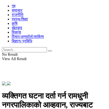
गृह
समाचार
राजनीति
स्वस्थ/शिक्षा
कृषि
खेलकुद
विकास
विचार/अन्तर्वार्ता/साहित्य
बिज्ञान/ प्रबिधि
No Result
View All Result
व्यक्तिगत घटना दर्ता गर्न रामधुनी
नगरपालिकाको आव्हवान, राज्यबाट