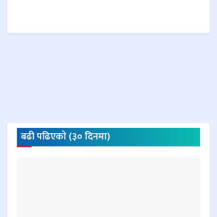
बढी पढिएकाे (३० दिनमा)