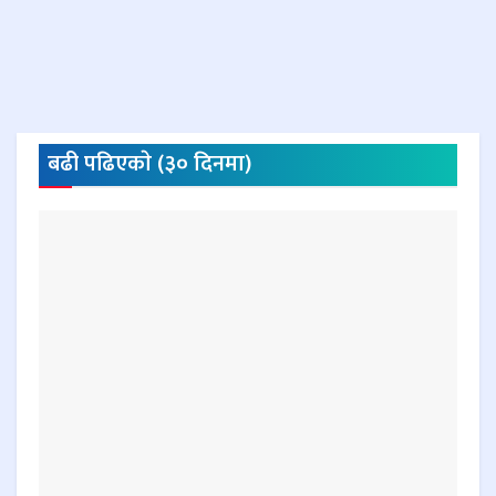
बढी पढिएकाे (३० दिनमा)