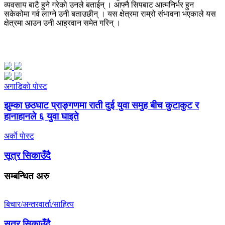
व्यवसाय बाटै हुने गरेको उनले बताईन् । आफ्नै सिपबाट आत्मनिर्भर हुन
सकेकोमा गर्व लाग्ने उनी बताउछीन् । यस क्षेत्रमा राम्रो संभावना भएकाले यस
क्षेत्रमा आउन उनी आह्रवान समेत गरिन् ।
अगाडिकाे पाेस्ट
झुम्का छठघाट प्राङ्गणमा राती दुई युवा समुह बीच कुटाकुट र
हानाहानले ६ युवा घाइते
अर्काे पाेस्ट
सूत्र सिकाउँदै
सम्बन्धित
अरु
बिचार/अन्तरवार्ता/साहित्य
सूत्र सिकाउँदै