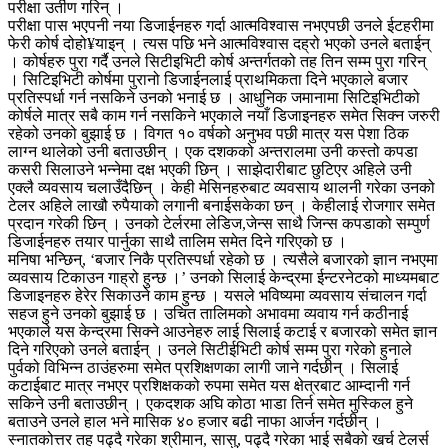
परीक्षा उर्तीण गरिन् ।
परीक्षा पास भएपनी नया डिजाईनहरु गर्दा आत्मविश्वास नभएपछी उनले ईटहरीमा
फेरी कोर्ष दोहो¥याइन् । त्यस पछि भने आत्मविश्वास दह्रो भएको उनले बताईन्
। कोर्षहरु पुरा गर्दै उनले सिटीइभिटी कोर्ष अन्तर्गतको तह तिन सम्म पुरा गरिन्
। सिटिइभिटी कोर्षमा पुरानो डिजाईनलाई प्राथमिकता दिने भएकाले बजार
प्रतिस्पर्धा गर्न नसकिने उनको भनाई छ । आधुनिक जमानामा सिटिइभिटीको
कोर्षले मात्र सबै काम गर्न नसकिने भएकाले नयाँ डिजाइनहरु समेत सिक्न जरुरी
रहेको उनको बुझाई छ । विगत १० वर्षको अनुभव पछी मात्र यस पेशा ठिक
लाग्न थालेको उनी बताउछीन् । एक दशकको अन्तरालमा उनी कस्तो कपडा
कसरी सिलाउने भन्नेमा दक्ष भएकी छिन् । साझेदारीबाट छुटिएर अहिले उनी
एक्लै व्यवसाय चलाउँदैछिन् । केही मेसिनहरुबाट व्यवसाय थालनी गरेका उनको
टेलर अहिले लाखौ रुपैयाको लगानी बनाईसकेका छन् । केहीलाई रोजगार समेत
प्रदान गरेकी छिन् । उनको टेर्लरमा लेडिज,जेन्स साथै जिन्स कपडाको सम्पुर्ण
डिजाईनहरु तयार पार्नुका साथै तालिम समेत दिने गरिएको छ ।
मनिषा भन्छिन्, ‘बजार निकै प्रतिस्पर्धा रहेको छ । त्यसैले बजारको ज्ञान नभएमा
व्यवसाय टिकाउन गाह्रो हुन्छ ।’ उनको सिलाई केन्द्रमा ईन्टरनेटको माध्यमबाट
डिजाइनहरु हेरेर सिकाउने काम हुन्छ । यसले भविष्यमा व्यवसाय संचालन गर्दा
सहज हुने उनको बुझाई छ । उचित तालिमको अभावमा व्यवाय गर्न कठीनाई
भएकाले यस केन्द्रमा सिक्ने आउनेहरु लाई सिलाई कटाई र बजारको समेत ज्ञान
दिने गरिएको उनले बताईन् । उनले सिटीईभिटी कोर्ष सम्म पुरा गरेको हुनाले
पुर्वको विभिन्न ठाउंहरुमा समेत प्रशिक्षणका लागी जाने गर्दछीन् । सिलाई
कटाईबाट मात्र नभएर प्रशिक्षकको रुपमा समेत यस क्षेत्रबाट आम्दानी गर्न
सकिने उनी बताउछीन् । एकदशक अघि कोठा भाडा तिर्न समेत मुस्किल हुने
बताउने उनले हाल भने मासिक ४० हजार बढी नाफा आर्जन गर्दछीन् ।
स्नातकोत्तर तह पढ्दै गरेका श्रीमान, सासु, पढ्दै गरेका भाई सबैको खर्च टेलर्स