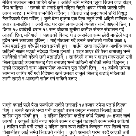
मेसिन चलाउन जात चाहिने रहेछ । अहिले उनि भन्छिन् ‘लुगा सिउन जात होइन्
शिप चाहिन्छ ।’ उनको यो भनाई कुनै महिला नेतृले भाषण गरेको जस्तो पनि
लाग्न सक्छ । मनिषा राजनीति गर्दिनन् । किरात राई समुदायकी छोरी विशुद्ध
टेलरिङको पेशा गर्छिन् । कुनै बेला हातमा एक पैसा नहुने उनी अहिले मासिक ४०
हजार कमाउछिन् । त्यसै बाट घर खर्च लगायतको व्यवहार धान्दै आएकी छिन् ।
विगत १० वर्षदेखी धरान १८ रत्न चोकमा युनीषा कटीङ सेन्टर संचालन गर्दै
आएकी छिन्, मनिषाले । पहाडको विकट गाउ त्यसबेला सम्म छोरी मान्छेले पढ्न
हुदैन भन्ने समाजमा हुर्किन् । गाई गोठाला गर्दै उनले जसोतसो गाउँंमा कक्षा ६
सम्म पढाई पुरा गरेपछी धरान झरेकी हुन् । गाउँंमा रहदा गाउँलेहरु आर्थीक रुपमा
कहिल्यै सक्षम भएको नदेख्दा चिन्ता हुन्थ्यो । शहर आएर धेरै पैसा कमाउछु भन्ने
सानैदेखी सोच्ने गरेको उनी बताउछिन् । सानैदेखी नाच्न र गाउन मनपराउने उनी
सिलाईकटाई व्यवसायलाई पेशा बनाउछु भन्ने कहिल्यै सोचेकी समेत थिइनन् ।
उनले एसएलसी सम्म औपचारीक अध्ययन पुरा गरेकी छिन् । १८ वर्षको उमेरमा
सामान्य जागिर गर्दै गर्दा विदेशमा रहने उनका दाजुले सिलाई कटाई महिलाको
लागी राम्रो र आम्दानी समेत गर्न सकिने बताए ।
राम्रो कमाई पछी पैसा फर्काउने सर्तले उनलाई १४ हजार रुपैया पठाई दिएका
थिए । उनले रहरले भन्दा पनी दाजुको वचन काट्न नसक्दा सिलाई कटाई
तालिम सुरु गरेकी हुन् । ३ महिना डिप्लोमा कटीङ कोर्ष सिक्दा ४० हजार खर्च
लाग्यो । आफुले केही बचत गरेको रकम र दाजुले पठाएको रकम समेत सकियो
। तालिम पछी पनी उनले २ महिना सम्म त्यसै तालिम केन्द्रमा गएर सिक्दै नया
विद्यार्थीहरु लाई समेत सिकउने गर्थीन् । ठुलो आमाको घरमा बस्दै आएकी उनी