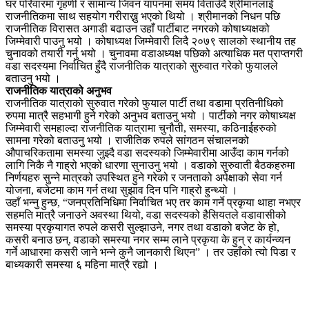
घर परिवारमा गृहणी र सामान्य जिवन यापनमा समय विताउँदै श्रीमानलाई
राजनीतिकमा साथ सहयोग गरीराख्नु भएको थियो । श्रीमानको निधन पछि
राजनीतिक विरासत अगाडी बढाउन उहाँ पार्टीबाट नगरको कोषाध्यक्षको
जिम्मेवारी पाउनु भयो । कोषाध्यक्ष जिम्मेवारी लिदै २०७९ सालको स्थानीय तह
चुनावको तयारी गर्नु भयो । चुनावमा वडाअध्यक्ष पछिको अत्याधिक मत प्राप्तगरी
वडा सदस्यमा निर्वाचित हुँदै राजनीतिक यात्राको सुरुवात गरेको फुयालले
बताउनु भयो ।
राजनीतिक यात्राको अनुभव
राजनीतिक यात्राको सुरुवात गरेको फुयाल पार्टी तथा वडामा प्रतिनीधिको
रुपमा मात्रै सहभागी हुने गरेको अनुभव बताउनु भयो । पार्टीको नगर कोषाध्यक्ष
जिम्मेवारी समहाल्दा राजनीतिक यात्रामा चुनौती, समस्या, कठिनाईहरुको
सामना गरेको बताउनु भयो । राजीतिक रुपले सांगठन संचालनको
औपाचरिकतामा समस्या जुझ्दै वडा सदस्यको जिम्मेवारीमा आउँदा काम गर्नको
लागि निकै नै गाह्रो भएको धारणा सुनाउनु भयो । वडाको सुरुवाती बैठकहरुमा
निर्णयहरु सुन्ने मात्रको उपस्थित हुने गरेको र जनताको अपेक्षाको सेवा गर्न
योजना, बजेटमा काम गर्न तथा सुझाव दिन पनि गाह्रो हुन्थ्यो ।
उहाँ भन्नु हुन्छ, “जनप्रतिनिधिमा निर्वाचित भए तर काम गर्ने प्रकृया थाहा नभएर
सहमति मात्रै जनाउने अवस्था थियो, वडा सदस्यको हैसियतले वडावासीको
समस्या प्रकृयागत रुपले कसरी सुल्झाउने, नगर तथा वडाको बजेट के हो,
कसरी बनाउ छन्, वडाको समस्या नगर सम्म लाने प्रकृया के हुन् र कार्यन्व्यन
गर्ने आधारमा कसरी जाने भन्ने कुनै जानकारी थिएन” । तर उहाँको त्यो पिडा र
बाध्यकारी समस्या ६ महिना मात्रै रह्यो ।