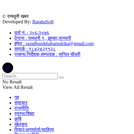
© रामधुनी खबर
Developed By:
BarahaSoft
दर्ता नं. : २०६/२०७६
ठेगाना : रामधुनी १ , झुम्का,सुनसरी
इमेल : ramdhunikhabarpatrika@gmail.com
सम्पर्क : ९८४२४२९१२८
प्रबन्ध निर्देशक,सम्पादक : सुनिल चौधरी
No Result
View All Result
गृह
समाचार
राजनीति
स्वस्थ/शिक्षा
कृषि
खेलकुद
विचार/अन्तर्वार्ता/साहित्य