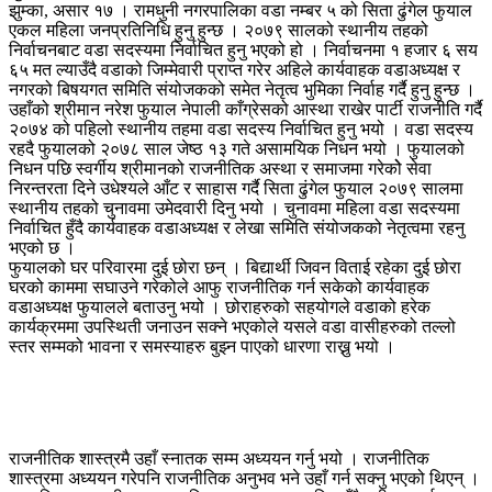
झुम्का, असार १७ । रामधुनी नगरपालिका वडा नम्बर ५ को सिता ढुंगेल फुयाल
एकल महिला जनप्रतिनिधि हुनु हुन्छ । २०७९ सालको स्थानीय तहको
निर्वाचनबाट वडा सदस्यमा निर्वाचित हुनु भएको हो । निर्वाचनमा १ हजार ६ सय
६५ मत ल्याउँदै वडाको जिम्मेवारी प्राप्त गरेर अहिले कार्यवाहक वडाअध्यक्ष र
नगरको बिषयगत समिति संयोजकको समेत नेतृत्व भुमिका निर्वाह गर्दै हुनु हुन्छ ।
उहाँको श्रीमान नरेश फुयाल नेपाली काँग्रेसको आस्था राखेर पार्टी राजनीति गर्दै
२०७४ को पहिलो स्थानीय तहमा वडा सदस्य निर्वाचित हुनु भयो । वडा सदस्य
रहदै फुयालको २०७८ साल जेष्ठ १३ गते असामयिक निधन भयो । फुयालको
निधन पछि स्वर्गीय श्रीमानको राजनीतिक अस्था र समाजमा गरेकोे सेवा
निरन्तरता दिने उधेश्यले आँट र साहास गर्दै सिता ढुंगेल फुयाल २०७९ सालमा
स्थानीय तहको चुनावमा उमेदवारी दिनु भयो । चुनावमा महिला वडा सदस्यमा
निर्वाचित हुँदै कार्यवाहक वडाअध्यक्ष र लेखा समिति संयोजकको नेतृत्वमा रहनु
भएको छ ।
फुयालको घर परिवारमा दुई छोरा छन् । बिद्यार्थी जिवन विताई रहेका दुई छोरा
घरको काममा सघाउने गरेकोले आफु राजनीतिक गर्न सकेको कार्यवाहक
वडाअध्यक्ष फुयालले बताउनु भयो । छोराहरुको सहयोगले वडाको हरेक
कार्यक्रममा उपस्थिती जनाउन सक्ने भएकोले यसले वडा वासीहरुको तल्लो
स्तर सम्मको भावना र समस्याहरु बुझ्न पाएको धारणा राख्नु भयो ।
राजनीतिक शास्त्रमै उहाँ स्नातक सम्म अध्ययन गर्नु भयो । राजनीतिक
शास्त्रमा अध्ययन गरेपनि राजनीतिक अनुभव भने उहाँ गर्न सक्नु भएको थिएन् ।