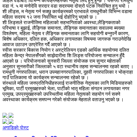
अहिले वडाबाट विभिन्न कार्यक्रमहरुको नेतृृत्व लिदै हुनु हुन्छ । यसैगरी रामधुनी
वडा नं. ५ मा मनोदेवि सरदार वडा सदस्यमा दोस्रो पटक निर्वाचित हुनु भयो ।
शी लीड्स, म नेतृत्व गर्न सक्छु कार्यक्रमको प्रभावले रामधुनीको विभिन्न वडामा
महिला सदस्य १२ जना निर्वाचित भई दोहोरिनु भएको छ ।
शी लिड्सले राजनीतिमा महिलाको सहभागिताको अवस्था,लैङ्गिकताको
परिभाषा र बुझाई, लैङ्गिक समानता, लैङ्गिक समानताका सवालमा ब्यख्या
विश्लेषण, महिला नेतृत्व र लैंङ्गिक समानताका लागि सहयोगी बन्नुपर्ने कारण,
बिशेष अधिकार, दलित हक, अधिकार लगायतका विषयमा जागरुक गराउनेदेखि
आवाज उठाउन उत्प्रेरित गर्दै आएको छ ।
स्वीस सरकार बिकास नियोग र अस्ट्रेलियन एडको आर्थिक सहयोगमा दलित
महिला केन्द्र नेपालसँंगको साझेदारीमा शि लिड्स परियोजना सन्चालन हुँदै
आएको छ । परियोजनाको सुनसरी जिल्ला संयोजक राम सुन्दर महेताको
अनुसार सुनसरीको जिल्लाको ५ वटा स्थानीय तहमा सन्चालनमा रहको बताए ।
रामधुनी नगरपालिका, धरान उपमहानगरपालिका, दुहवी नगरपालिका र भोक्राहा
गाउँ पालिकामा यो कार्यक्रम सन्चालनमा रहेको छ ।
संस्थाले महिला जनप्रतिनिधीहरुलाई राजनीतिक नेतृत्वका लागि मिडियाहरुको
भूमिका, पार्टी प्रमुखहरुको भेला, पार्टीको भातृ महिला संगठन लगायतका नगर
प्रमुख, उपप्रमुखहरुको उपस्थितीमा महिला नेतृत्वको सहयोग गर्न सक्ने
अवस्थाका कार्यक्रम समपन्न गरेको संयोजक मेहताले वताउनु भएको छ ।
अगाडिकाे पाेस्ट