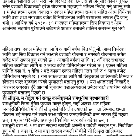
उहाँलाई वडावासीले जसरी जिताएर पठाएका छन्, सोही अनुसार काम गर्नु पर्छ
भनेर वडाको विकासको हरेक योजनामा महत्वपूर्ण भमिका निर्वाह गर्नु थाल्नु भयो
। महिलाहरुमा उद्यम विकास र एकल महिलाहरुमा सम्मान सहित आत्म निर्भरका
लागि वडा तथा नगरबाट बजेट विनियोजनका लागि प्रयासमा सफल हुँदै जानु
भयो । आर्थिक बर्ष २०८०÷८१ म एकल महिलाहरुमा सिप विकास र आय
आर्जनमा सहयोग पुरेयाउने उधेश्यले आचार बनाउने तालिम समपन्न गुर्न भयो ।
महिला तथा एकल महिलाका लागि आगामी बर्षमा बिउ पँुजी, आत्म निर्भरका
लागि थप सिप विकास गर्ने लक्ष्यले वडाको योजना र नगरको योजनामा समेत
बजेट पार्न सफल हुनु भएको छ । आगामी बर्षका लागि १६ औँ नगर सभाबाट
महिला उद्यमीका लागि रु २ लाख बजेट विनियनेजन गरेको छ । एकल महिला
समिति वडा नं. १ देखि ९ वटै वडामा एकल महिला गठन गर्न रु १ लाख बजेट
विनियोजन भएको छ । यस सफलताका लागि शी लिड्सको तालिमबाटै हिम्मत र
होैसला पाएर शुरुवात गरेको फुयालले वताउनु हुन्छ । यस क्षमतालाई निखार्दै र
निरन्तर अग्रसर हुँदै आगामी चुनावमा वडाअध्यक्षको उमेदवारको तयारीमा रहेको
फुयालले बताउनु भएको छ ।
शी लीड्स, म नेतृत्व गर्न सक्छु कार्यक्रमले रामधुनीमा प्रभावकारी
रामधुनीकी सिता ढुंगेल फुयाल मात्रै होइन, उहाँ अलवा अरु महिला
जनप्रतिनिधीको पनि शी लीड्सले परिवर्तन ल्याएको छ । तालिमबाट क्षमता
विकास भई नेतृत्व गर्न सक्ने सक्ष्म महिला जनप्रतिनिधी वन्न सफल हुँदै गएका
छन् । प्रायः धेरै महिलाहरु पुन निर्वाचित भएर अघि वढेका छन् ।
रामधुनी वडा नं. १ मा वडा सदस्य उमादेवी थरुनी र पार्वती सरदार पुनः निर्वाचित
हुनु भयो । वडा नं. २ मा वडा सदस्य कमली मोचीले सी लिड्स तालिमबाट