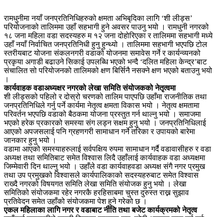
रामधुनीमा नयाँ जनप्रतिनिधिहरुको क्षमता अभिबृदिका लागि ‘शी लीड्स’
परियोजनाको तालिममा उहाँ सहभागी हुने अवसर पाउनु भयो । रामधुनी नगरको
१८ जना महिला वडा सदस्यहरु म १२ जना दोहोरिएका र तालिममा सहभागी मध्ये
उहाँ नयाँ निर्वाचित जनप्रतिनिधी हुनु हुन्थ्यो । तालिममा सहभागी भएपछि टोल
स्तरीयबाट योजना संकलनगरी वडाको योजनमा समावेस गर्ने र कार्यन्व्यनको
प्रकृया अगाडी बढाउने सिकाई उपलब्धि भएको भन्दै ‘दलित महिला केन्द्र’बाट
संचालित सो परियोजनको तालिमको क्षण बिर्सिनै नसक्ने क्षण भएको बताउनु भयो
।
कार्यवाहक वडाअध्यक्षर नगरको लेखा समिति संयोजकको नेतृत्वमा
शी लीड्सको पहिलो र दोस्रो चरणको तालिम पाएपछि उहाँमा राजनीतिक तथा
जनप्रतिनिधिले गर्नु पर्ने कार्यमा नेतृत्व क्षमता विकास भयो । नेतृत्व क्षमतामा
परिवर्तन भएपछि वडाको बैठकमा योजना प्रस्तुत गर्न थाल्नु भयो । समाजमा
भएको हरेक प्रकारको समस्या संग लड्न सक्षम हुनु भयो । जनप्रतिनिधिलाई
आएको अपजसलाई पनि ग्रहणगरी सामाधान गर्ने तरिका र उपायको बारेमा
जानकार हुनु भयो ।
वडामा आएको समस्याहरुलाई सर्वपक्षिय रुपमा सामाधान गर्दै वडावासीहरु र वडा
अध्यक्ष तथा समितिबाट समेत विश्वास लिदै उहाँलाई कार्यवाहक वडा अध्यक्षमा
जिम्मेवारी दिन थाल्नु भयो । उहाँले वडा कार्यवाहवडा अध्यक्ष संगै नगर प्रमुख
तथा उप प्रमुखको विश्वासले कार्यपालिकाको सदस्यहरुबाट समेत विश्वास
राख्दै नगरको विषयगत समिति लेखा समिति संयोजक हुनु भयो । लेखा
समितिको संयोजकमा रहेर नगरकै हरहिसाबमा चुस्त दुरुस्त राख्न सुझाव
प्रतिवेदन समेत उहाँको संयोजकमा पेश हुने गरेको छ ।
एकल महिलाका लागि नगर र वडाबाट नीति तथा बजेट कार्यक्रमको नेतृत्व