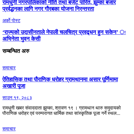
रामधुनी नगरपालिकाको नीति तथा बजेट पारित, झुम्का बजार
प्रर्वद्धनका लागि नगर गौरबका योजना निरन्तरता
अर्काे पाेस्ट
‘राज्यको उदासीनताले नेपाली चलचित्र प्रवद्र्धन हुन सकेन’ ः
अभिनेता भुवन केसी
सम्बन्धित
अरु
समाचार
ऐतिहासिक तथा पौराणिक धरोहर ग्रामथानमा असार पूर्णिमामा
अखारी पूजा
साउन १९, २०८३
रामधुनी खबर संवाददाता झुम्का, श्रावण १९ । ग्रामथान थारु समुदायको
पौराणिक धरोहर एवं परम्परागत धार्मिक तथा सांस्कृतिक पूजा गर्ने स्थल...
समाचार