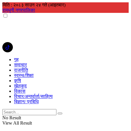
मिति : २०८३ साउन २४ गते (आइतबार)
रामधुनी नगरपालिका
गृह
समाचार
राजनीति
स्वस्थ/शिक्षा
कृषि
खेलकुद
विकास
विचार/अन्तर्वार्ता/साहित्य
बिज्ञान/ प्रबिधि
No Result
View All Result