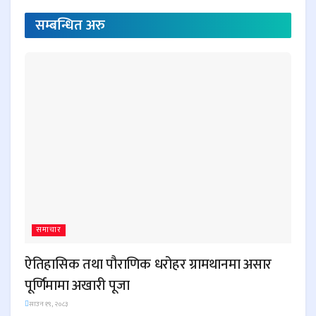
सम्बन्धित
अरु
समाचार
ऐतिहासिक तथा पौराणिक धरोहर ग्रामथानमा असार
पूर्णिमामा अखारी पूजा
साउन १९, २०८३