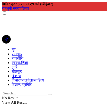
मिति : २०८३ साउन २१ गते (बिहिबार)
रामधुनी नगरपालिका
गृह
समाचार
राजनीति
स्वस्थ/शिक्षा
कृषि
खेलकुद
विकास
विचार/अन्तर्वार्ता/साहित्य
बिज्ञान/ प्रबिधि
No Result
View All Result