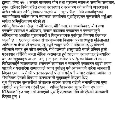
झुम्का, जेष्ठ १७ । संचार माध्यममा यौन तथा प्रजन्न स्वास्थ्य सम्बन्धि समाचार,
दृश्य, तस्विर बिभेद रहित रुपमा प्रकाशन र प्रसारण गर्न सकिने अवस्थाको
बारेमा सोमवार अभिमुखिकरण भएको छ । सुनसरीका मिडियाकर्मीहरुको
सहभागितामा सहित प्लान नेपालको सहयोगमा युथक्रिएशन सुनसरीले भर्चुअल
मार्फत अभिमुखिकरण गरेको हो ।
अभिमुखिकरणमा लिङ्ग र लैंगिकता, यौनिकता, मानवअधिकार, यौन तथा
प्रजन्न स्वास्थ्य र अधिकार, संचार माध्यममा प्रकाशन र प्रसारणहुने
लैंगिकतामा अधारित पुरातनवादी र पितृसत्तात्मक पुर्वाग्रह बिषयमा छलफल
भएको छ । छलफल मार्फत संचारमाध्यममा बिज्ञापन प्रसारणहुदा महिलालाई
अश्लिलता देखाउने प्रयास, लुगाधुने साबुन सर्फमा महिलालाई प्रयोगगरी
महिलाले मात्र धुने सोच बनाउने, गर्भ पतनको असुहाउदो रुपले तस्विर ठुलो
प्रकाशन गरिदिने जस्ता लैगिक असमान्ता हुने खालका प्रकाशनलाई मर्यादित
बनाउन सुझावहरु आएका छन् । लाइक, कमेन्ट र पत्रिका बिकाउने नाममा
पिडितलाईनै नाकारात्मक असरपर्ने सामाचार र सामाग्री प्रकाशन बढ्दो रुपमा
आएको र यसबारेमा सम्पादकले ध्यान पुर्याउनु पर्ने अवस्थाको बारेमा जानकारी
दिएका छन् । यसैगरी पत्रकारहरुले पालना गर्नु पर्ने आचार सहिता, ब्यक्तिगत
गोपनियता ऐनको बिषयमा छलफलगरी सुझावहरु लिएका थिए ।
युथ क्रिएशन सुनसरीको संचालक सदस्य राजेश राईको सभापतित्वमा पुष्पा
जोशीले सहजिकरण गरेकी छन् । अभिमुखिकरणमा सुनसरीका २५ जना
मिडियाकर्मीहरु सहभागी जनाएको युथक्रिएशनका भिम पोख्रेलले जानकारी
दिएका हुन् ।