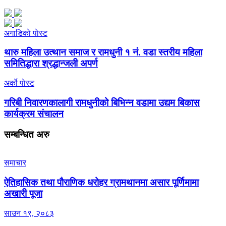
अगाडिकाे पाेस्ट
थारु महिला उत्थान समाज र रामधुनी १ नं. वडा स्तरीय महिला
समितिद्धारा श्रद्धान्जली अपर्ण
अर्काे पाेस्ट
गरिबी निवारणकालागी रामधुनीको बिभिन्न वडामा उद्यम बिकास
कार्यक्रम संचालन
सम्बन्धित
अरु
समाचार
ऐतिहासिक तथा पौराणिक धरोहर ग्रामथानमा असार पूर्णिमामा
अखारी पूजा
साउन १९, २०८३