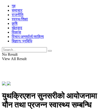
गृह
समाचार
राजनीति
स्वस्थ/शिक्षा
कृषि
खेलकुद
विकास
विचार/अन्तर्वार्ता/साहित्य
बिज्ञान/ प्रबिधि
No Result
View All Result
युथक्रिएशन सुनसरीको आयोजनामा
यौन तथा प्रजन्न स्वास्थ्य सम्बन्धि