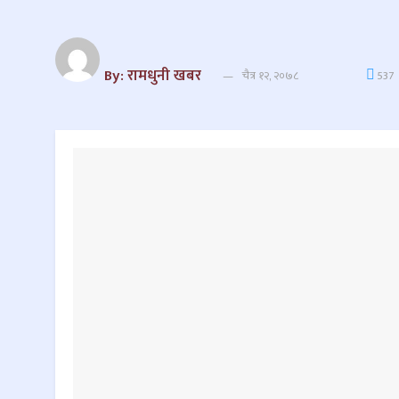
By: रामधुनी खबर
चैत्र १२, २०७८
537