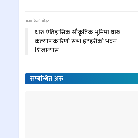
अगाडिकाे पाेस्ट
थारु ऐतिहासिक साँकृतिक भूमिमा थारु
कल्याणकारिणी सभा इटहरीको भवन
शिलान्यास
सम्बन्धित
अरु