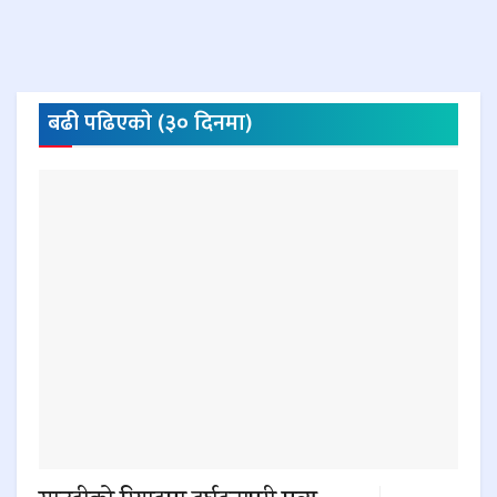
बढी पढिएकाे (३० दिनमा)