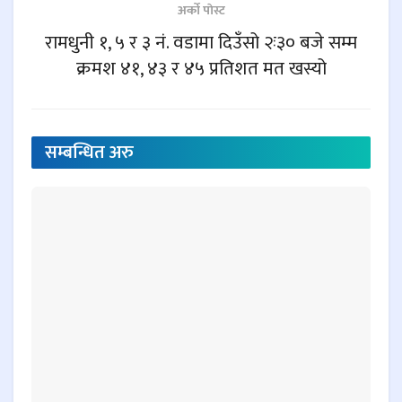
अर्काे पाेस्ट
रामधुनी १, ५ र ३ नं. वडामा दिउँसो २ः३० बजे सम्म
क्रमश ४१, ४३ र ४५ प्रतिशत मत खस्यो
सम्बन्धित
अरु