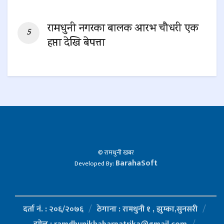
0 SHARES
रामधुनी नगरका बालक आरभ चौधरी एक
हप्ता देखि बेपत्ता
0 SHARES
© रामधुनी खबर
BarahaSoft
Developed By:
दर्ता नं. : २०६/२०७६
ठेगाना : रामधुनी १ , झुम्का,सुनसरी