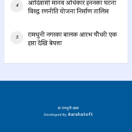
आदिवासी मानव अधिकार हननका घटना
विरुद्ध रणनीति योजना निर्माण तालिम
0 SHARES
रामधुनी नगरका बालक आरभ चौधरी एक
हप्ता देखि बेपत्ता
0 SHARES
© रामधुनी खबर
BarahaSoft
Developed By: