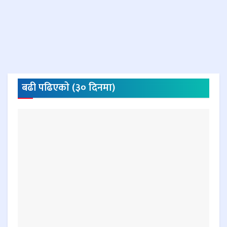
बढी पढिएकाे (३० दिनमा)