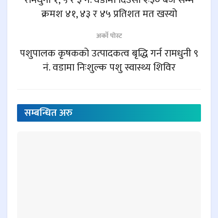
क्रमश ४१, ४३ र ४५ प्रतिशत मत खस्यो
अर्काे पाेस्ट
पशुपालक कृषकको उत्पादकत्व बृद्धि गर्न रामधुनी ९
नं. वडामा निःशुल्क पशु स्वास्थ्य शिविर
सम्बन्धित
अरु