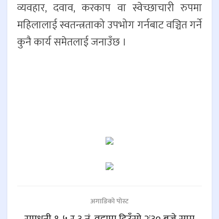
व्यवहार, दवाव, करकाप वा स्वेच्छाचारी रुपमा
महिलालाई स्वतन्त्रताको उपभोग गर्नबाट वञ्चित गर्ने
कुनै कार्य समेतलाई जनाउँछ ।
अगाडिकाे पाेस्ट
रामधुनी १, ५ र ३ नं. वडामा दिउँसो २ः३० बजे सम्म