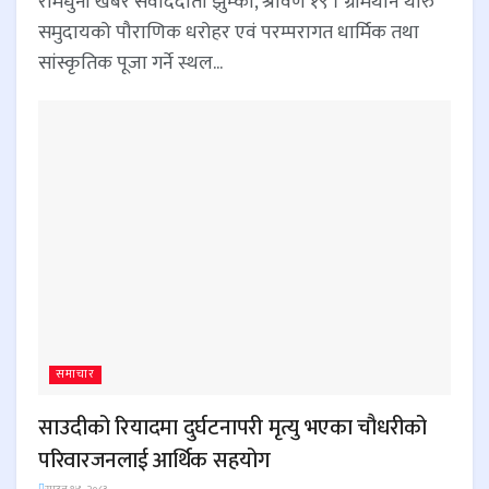
रामधुनी खबर संवाददाता झुम्का, श्रावण १९ । ग्रामथान थारु
समुदायको पौराणिक धरोहर एवं परम्परागत धार्मिक तथा
सांस्कृतिक पूजा गर्ने स्थल...
समाचार
साउदीको रियादमा दुर्घटनापरी मृत्यु भएका चौधरीको
परिवारजनलाई आर्थिक सहयोग
साउन १४, २०८३