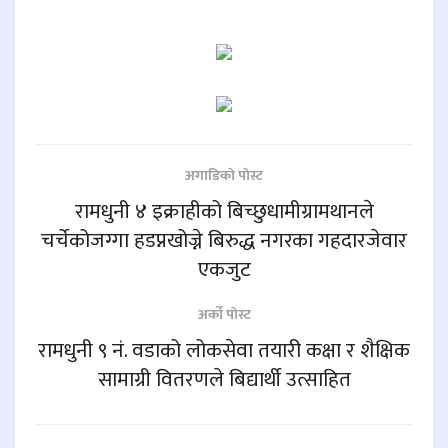
अगाडिकाे पाेस्ट
रामधुनी ४ इक्राहीको बिच्छुधामीग्रामथानले
चर्चेकोजग्गा हडप्नखोज्ने बिरुद्ध नगरका गहदारजेवार
एकजुट
अर्काे पाेस्ट
रामधुनी ९ नं. वडाको लोकसेवा तयारी कक्षा र शैक्षिक
सामाग्री वितरणले बिद्यार्थी उत्साहित