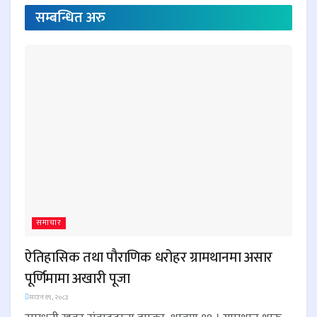
सम्बन्धित
अरु
समाचार
ऐतिहासिक तथा पौराणिक धरोहर ग्रामथानमा असार
पूर्णिमामा अखारी पूजा
साउन १९, २०८३