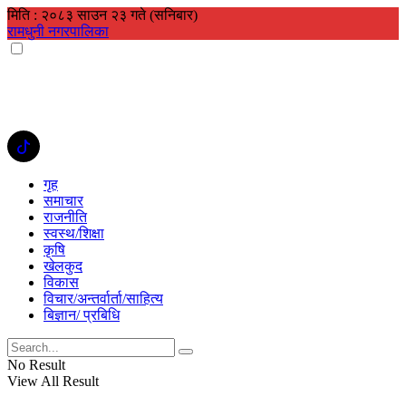
मिति : २०८३ साउन २३ गते (सनिबार)
रामधुनी नगरपालिका
गृह
समाचार
राजनीति
स्वस्थ/शिक्षा
कृषि
खेलकुद
विकास
विचार/अन्तर्वार्ता/साहित्य
बिज्ञान/ प्रबिधि
No Result
View All Result