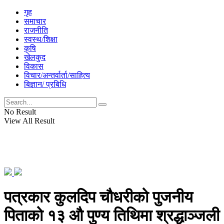
गृह
समाचार
राजनीति
स्वस्थ/शिक्षा
कृषि
खेलकुद
विकास
विचार/अन्तर्वार्ता/साहित्य
बिज्ञान/ प्रबिधि
No Result
View All Result
पत्रकार कुलदिप चौधरीको पुजनीय
पिताको १३ औ पुण्य तिथिमा श्रद्धाञ्जली