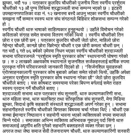
झुम्का, भदौ १७ । पत्रकार कुलदिप चौधरीको पुजनीय पिता स्वर्गीय प्रर्शुराम
चौधरीको १३ औ पुण्य तिथिमा श्रद्धाञ्जली सभा सम्पन्न भएको छ । इटहरी
उपमहानगरपालिका वडा नं. १२ खनारमा बस्दै आउनु भएका स्वर्गीय चौधरीको
समझना गर्दै सम्मान स्वरुप थारु संघ संगठनले बिहिवार शोकसभा सम्पन्न गरेको
हो ।
स्वर्गीय चौधरी थारु भाषाको साहित्यकार हुनुहुन्थयो । उहाँले विमोचन गरेको
कविताको संग्रह समेत सभामा वितरण गरेको थियो । स्वर्गीय चौधरीको तिन
छोरा र एक छोरी छन् । पत्रकार कुलदिप चौधरी जेठो छोरा, माहिलो छोरा
गेहेन्द्र चौधरी, कान्छो छोरा खिरेन्द्र चौधरी र एक छोरी कमला चौधरी छन् ।
गत भदौ ६ गते ७६ बर्षको उमेरमा निधन भएका स्वर्गीय चौधरीको श्रदाञ्जली
सभामा परिवारजनले “प्रर्शुराम स्मृति पुरस्कार कोष” स्थापनागरी घोषणा गरेको
छ । रु २ लाखको अक्षयकोष स्थापनाले सृजनशिल सर्जकहरुलाई बार्षिक रुपमा
पुरस्कृत गरिने परिवारजनले जानकारी दिएको हो । “सिर्जनशिल युवाहरुको
प्रोत्साहनकालागी पुरस्कार कोष बुबाको अपेक्षा समेत रहेको थियो, उहाँकै अपेक्षा
अनुसार प्रर्शुराम स्मृति पुरस्कार कोष स्थापना गरेका छौ” जेठो छोरा कुलदिप
चौधरीले बताए । यस कोषबाट समस्यामा परेका बिपन्न बर्गलाई समेत राहत
स्वरुप प्रदान गर्ने चौधरीले बताए ।
श्रदाञ्जली सभामा थारु पत्रकार संघ सुनसरी, थारु कल्याणकारिणी सभा,
थारु महिला सभा, थारु चलचित्र तथा साँस्कृतिक संघ सुनसरी, मेगा मिडिया
झुम्का, सिदार्थ कृषि सहकारी संस्थाले श्रद्धाञ्जली अपर्ण गरेका हुन् । सभामा
सहभागीहरुले स्वर्गीय चौधरीको बिगतका बिषयमा चर्चा गरेका थिए । चौधरी एक
सच्चा ईमान्दार निष्ठावान र सहयोगी भावना भएको व्यक्तित्वको रुपमा समाजले
चिन्ने गर्दथे । समाजका अभिन्न व्यक्तित्व अभिभावक गुमाउनु पर्दा सिंगो थारु
समाजलाई अपूर्णीय क्षति पुगेको सहभागि बक्ताहरुले व्यक्त गरेका छन् ।
अग्रज तथा जेष्ठ समाज सेवी तेजनारायण चौधरी, थारु कल्याणकारिणी सुनसरी