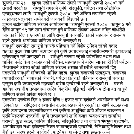
झुम्का,माघ २८ । झुम्का उद्योग बाणिज्य संघले “रामधुनी एक्स्पो २०८०” गर्ने
तयारी गरेको छ । रामधुनी नगरको कृषि, संस्कृति, पर्यटन तथा औद्योगिक
प्रवद्र्धनका लागि “रामधुनी एक्स्पो २०८०” गर्ने अन्तिम तयारीमा रहेको
आइतवार पत्रकार सम्मेनगरी जानकारी दिइएको छ ।
झुम्का उद्योग बाणिज्य संघको आयोजनामा “रामधुनी एक्स्पो २०८०” फागुन ४ गते
देखि फागुन १९ गते सम्म संचालन हुने बाणिज्य संघका अध्यक्ष नविन चौधरीले
जानकारी दिए । एक्स्पोका लागि रामधुनी नगरपालिकाको सहकार्य र समन्वय
रहने एक्स्पो आयोजक बाणिज्य संघले जनाएको छ ।
रामधुनी एक्स्पोले रामधुनी नगरकै पहिचान गर्ने बिशेष उधेश्य रहेको बताए ।
यहाका मुख्य पेशा तथा उत्पादन हुने कृषि उत्पादनलाई बजारीकरणगरी कृषकलाई
प्रोत्साहन गर्ने जनाएको छ । रामधुनी नगरमा रहेको पर्यटकिय स्थल तथा
धार्मिक पर्यटकिय स्थलहरुको परिचय, महत्वहरुको बारेमा जानकारी दिदै पर्यटक
भित्र्याउने उधेश्य रहेको बाणिज्य संघका अध्यक्ष चौधरीले जानकारी दिए ।
एक्स्पोले रामधुनी मन्दिरको धार्मिक महत्व, झुम्का बजारको प्रवद्र्धन, बजारका
व्यापारीहरुको व्यापारको चिनारी, पर्यटन क्षेत्रको पहिचान र रामधुनी नगरका
प्रमुख कृषि उत्पादनको महत्वको बारेमा प्रर्दशनी रहने जनाएको छ । यसले
यहाँका स्थानीय उत्पादनमा खरिद बिक्रीमा बृद्धि भई अर्थिक पाटोमा बढावा हुने
बाणिज्य संघले अपेक्षा गरेको छ ।
एक्स्पोमा प्रत्येक दिन ३ हजार देखि ४ हजार सम्म दर्शकले अवलोकन गर्ने लक्ष्य
लिएको छ । राष्ट्रिय र स्थानीय कलाकारहरुको प्रस्तुतीका साथै स्टलहरुमा
कृषि उत्पादनमा व्यवसायिकरण गर्न कृषिमा आधुनिक कृषि औजार उपकरण र
प्रविधिहरुको प्रदर्शनी, कृषि उत्पादनको लागि बजार व्यवस्थापन सम्बन्धि
परामर्श, फुड स्टल, जातिय परिकार, साँस्कृतिक तथा जातिय भेषभुषा प्रर्दशनी,
अटोमोबाइल तथा इलेक्ट्रोनिक्स सामानहरुको प्रदर्शनी, टेलिकम्युनिकेशन तथा
बैंकीङ्ग संस्थाहरुके प्रर्दशनी, फुटवेयर, गारमेन्ट तथा इच्छुक अन्य