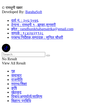
© रामधुनी खबर
Developed By:
BarahaSoft
दर्ता नं. : २०६/२०७६
ठेगाना : रामधुनी १ , झुम्का,सुनसरी
इमेल : ramdhunikhabarpatrika@gmail.com
सम्पर्क : ९८४२४२९१२८
प्रबन्ध निर्देशक,सम्पादक : सुनिल चौधरी
No Result
View All Result
गृह
समाचार
राजनीति
स्वस्थ/शिक्षा
कृषि
खेलकुद
विचार/अन्तर्वार्ता/साहित्य
बिज्ञान/ प्रबिधि