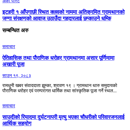
अर्काे पाेस्ट
इटहरी १ आँपगाछी स्थित क्लवको नाममा अतिक्रमित ग्रामथानको
जग्गा संरक्षणको आवाज उठाउँदा गहदारलाई छप्काउने धम्कि
सम्बन्धित
अरु
समाचार
ऐतिहासिक तथा पौराणिक धरोहर ग्रामथानमा असार पूर्णिमामा
अखारी पूजा
साउन १९, २०८३
रामधुनी खबर संवाददाता झुम्का, श्रावण १९ । ग्रामथान थारु समुदायको
पौराणिक धरोहर एवं परम्परागत धार्मिक तथा सांस्कृतिक पूजा गर्ने स्थल...
समाचार
साउदीको रियादमा दुर्घटनापरी मृत्यु भएका चौधरीको परिवारजनलाई
आर्थिक सहयोग