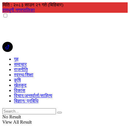
मिति : २०८३ साउन २१ गते (बिहिबार)
रामधुनी नगरपालिका
गृह
समाचार
राजनीति
स्वस्थ/शिक्षा
कृषि
खेलकुद
विकास
विचार/अन्तर्वार्ता/साहित्य
बिज्ञान/ प्रबिधि
No Result
View All Result