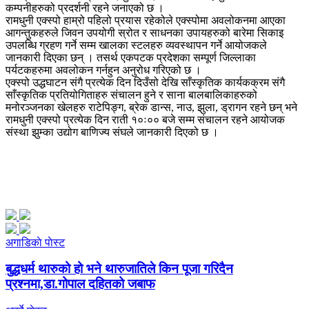
कम्पनीहरुको प्रदर्शनी रहने जनाएको छ ।
रामधुनी एक्स्पो हाम्रो पहिलो प्रयास रहेकोले एक्स्पोमा अवलोकनमा आएका
आगन्तुकहरुले जिवन उपयोगी स्रोत र साधनका उपायहरुको बारेमा सिकाइ
उपलब्धि ग्रहण गर्ने सम्म खालका स्टलहरु व्यवस्थापन गर्ने आयोजकले
जानकारी दिएका छन् । तसर्थ एकपटक प्रदेशका सम्पूर्ण जिल्लाका
पर्यटकहरुमा अवलोकन गर्नहुन अनुरोध गरिएको छ ।
एक्स्पो उद्धघाटन संगै प्रत्येक दिन दिउँसो देखि साँस्कृतिक कार्यकक्रम संगै
साँस्कृतिक प्रतियोगिताहरु संचालन हुने र साना बालबालिकाहरुको
मनोरञ्जनका खेलहरु राटेपिङ्ग, ब्रेक डान्स, नाउ, झुला, ड्रागन रहने छन् भने
रामधुनी एक्स्पो प्रत्येक दिन राती १०ः०० बजे सम्म संचालन रहने आयोजक
संस्था झुम्का उद्योग बाणिज्य संघले जानकारी दिएको छ ।
अगाडिकाे पाेस्ट
बुद्धधर्म थारुको हो भने थारुजातिले किन पूजा गरिदैन
प्रश्नमा,डा.गोपाल दहितको जबाफ