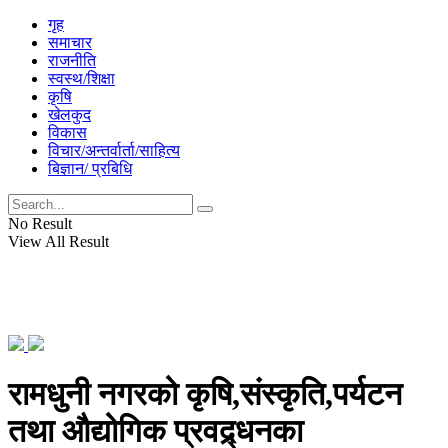
गृह
समाचार
राजनीति
स्वस्थ/शिक्षा
कृषि
खेलकुद
विकास
विचार/अन्तर्वार्ता/साहित्य
बिज्ञान/ प्रबिधि
No Result
View All Result
रामधुनी नगरको कृषि,संस्कृति,पर्यटन
तथा औद्योगिक प्रवद्र्धनका