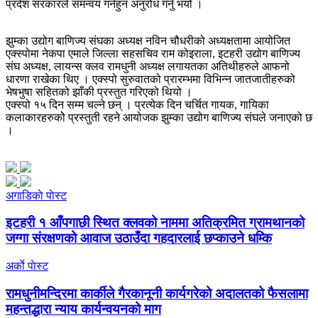
प्रदेश सरकारले समन्वय गर्नहुन अनुरोध गर्नु भयो ।
झुम्का उद्योग बाणिज्य संघका अध्यक्ष नविन चौधरीको अध्यक्षतामा आयोजित
एक्स्पोमा नेकपा एमाले जिल्ला सहसचिव राम कोइराला, इटहरी उद्योग बाणिज्य
संघ अध्यक्ष, लायन्स क्लव रामधुनी अध्यक्ष लगायतका अतिथीहरुले आफनो
धारणा राखेका थिए । एक्स्पो सुरुवातको प्रारम्भमा विभिन्न जातजातीहरुको
भेषभुषा सहितको झाँकी प्रस्तुत गरिएको थियो ।
एक्स्पो १५ दिन सम्म चल्ने छन् । प्रत्येक दिन चर्चित गायक, गायिका
कलाकारहरुकोे प्रस्तुती रहने आयोजक झुम्का उद्योग बाणिज्य संघले जनाएको छ
।
अगाडिकाे पाेस्ट
इटहरी १ आँपगाछी स्थित क्लवको नाममा अतिक्रमित ग्रामथानको
जग्गा संरक्षणको आवाज उठाउँदा गहदारलाई छप्काउने धम्कि
अर्काे पाेस्ट
रामधुनीमन्दिरमा कार्कीले गैरकानूनी कार्यगरेको अदालतको फैसलामा
महन्तद्धारा न्याय कार्यन्वयनको माग