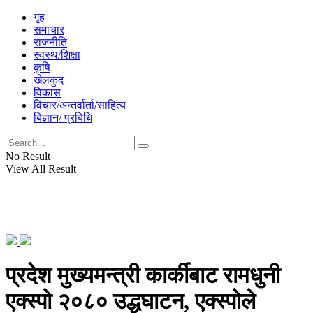
गृह
समाचार
राजनीति
स्वस्थ/शिक्षा
कृषि
खेलकुद
विकास
विचार/अन्तर्वार्ता/साहित्य
बिज्ञान/ प्रबिधि
No Result
View All Result
प्रदेश मुख्यमन्त्री कार्कीबाट रामधुनी
एक्स्पो २०८० उद्धघाटन, एक्स्पोले