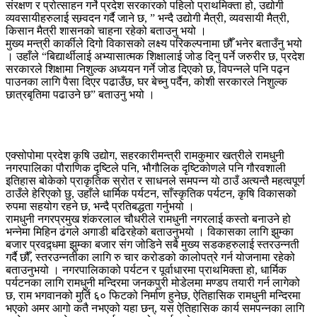
संरक्षण र प्रोत्साहन गर्ने प्रदेश सरकारको पहिलो प्राथमिक्ता हो, उद्योगी
व्यवसायीहरुलाई सम्र्वदन गर्दै जाने छ, ” भन्दै उद्योगी मैत्री, व्यवसायी मैत्री,
किसान मैत्री शासनको चाहना रहेको बताउनु भयो ।
मुख्य मन्त्री कार्कीले दिगो विकासको लक्ष्य परिकल्पनामा छौँ भनेर बताउँनु भयो
। उहाँले “बिद्यार्थीलाई अभ्यासात्मक शिक्षालाई जोड दिनु पर्ने जरुरीर छ, प्रदेश
सरकारले शिक्षामा निशुल्क अध्ययन गर्ने जोड दिएको छ, विपन्नले पनि पढ्न
पाउनका लागि पैसा दिएर पढाउँछ, घर बेच्नु पर्दैन, कोशी सरकारले निशुल्क
छात्रबृतिमा पढाउने छ” बताउनु भयो ।
एक्सोपोमा प्रदेश कृषि उद्योग, सहरकारीमन्त्री रामकुमार खत्रीले रामधुनी
नगरपालिका पौराणिक दृष्टिले पनि, भौगौलिक दृष्टिकोणले पनि गौरवशाली
इतिहास बोकेको प्राकृतिक स्रोत र साधनले समपन्न यो ठाउँ अत्यन्तै महत्वपूर्ण
ठाउँले हेरिएको छु, उहाँले धार्मिक पर्यटन, साँस्कृतिक पर्यटन, कृषि विकासको
रुपमा सहयोग रहने छ, भन्दै प्रतिबद्धता गर्नुभयो ।
रामधुनी नगरप्रमुख शंकरलाल चौधरीले रामधुनी नगरलाई कस्तो बनाउने हो
भन्नेमा मिहिन ढंगले अगाडी बढिरहेको बताउनुभयो । विकासका लागि झुम्का
बजार प्रवद्र्धमा झुम्का बजार संग जोडिने सबै मुख्य सडकहरुलाई स्तरउन्नती
गर्दै छौँ, स्तरउन्नतीका लागि रु चार करोडको कालोपत्रे गर्न योजनामा रहेको
बताउनुभयो । नगरपालिकाको पर्यटन र पूर्वाधारमा प्राथमिक्ता हो, धार्मिक
पर्यटनका लागि रामधुनी मन्दिरमा जनकपुरी मोडेलमा मण्डप तयारी गर्न लागेको
छ, राम भगवानको मुर्ति ६० फिटको निर्माण हुनेछ, ऐतिहासिक रामधुनी मन्दिरमा
भएको अमर आगो कतै नभएको यहा छन्, यस ऐतिहासिक कार्य समपन्नका लागि