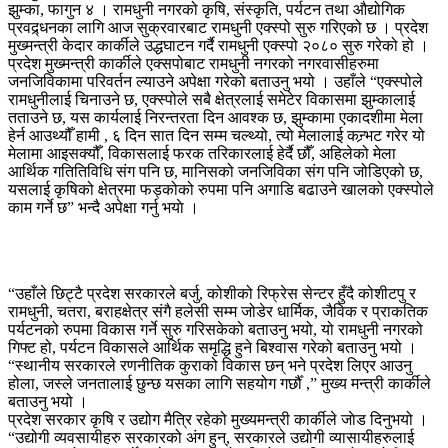
झुम्का, फागुन ४ । रामधुनी नगरको कृषि, संस्कृति, पर्यटन तथा औद्योगिक
प्रवद्र्धनका लागि आज सुक्रवारबाट रामधुनी एक्स्पो सुरु गरिएको छ । प्रदेश
मुख्मन्त्री केदार कार्कीले उद्धघाटन गर्दै रामधुनी एक्स्पो २०८० सुरु गरेको हो ।
प्रदेश मुख्मन्त्री कार्कीले एक्सपोबाट रामधुनी नगरको नगरवासीहरुमा
जनजिविकामा परिवर्तन ल्याउने अपेक्षा गरेको बताउनु भयो । उहाँले “एक्स्पोले
रामधुनीलाई चिनाउने छ, एक्स्पोले सबै क्षेत्रलाई समेटेर विकासमा झुम्कालाई
तताउने छ, यस कार्यलाई निरन्तरता दिन आवश्क छ, झुम्कामा एकादशीमा मेला
हेर्न आउथ्यौँ हामी , ६ दिन सात दिन सम्म चल्थ्यो, त्यो मेलालाई कन्र्भट गरेर यो
मेलामा आइसक्यौँ, विकासलाई फरक तरिकारलाई हेर्दै छौँ, अहिलेको मेला
आर्थिक गतितिविधि संग पनि छ, मानिसको जनजिविका संग पनि जोडिएको छ,
यसलाई कृषिको क्षेत्रमा फड्कोको रुपमा पनि अगाडि बढाउने खालको एक्स्पोले
काम गर्ने छ” भन्दै अपेक्षा गर्नु भयाे ।
“उहाँले छिट्टै प्रदेश सरकारले बर्जु, कोशीको रिफ्रेस सेन्टर हुँदै कोशीटपु र
रामधुनी, चतरा, बराहक्षेत्र संगै हलेसी सम्म जोडेर धार्मिक, जैविक र प्राकतिक
पर्यटनको रुपमा विकास गर्ने सुरु गरिसकेको बताउनु भयो, यो रामधुनी नगरको
गिफ्ट हो, पर्यटन विकासले आर्थिक समृद्धि हुने बिश्वास गरेको बताउनु भयो ।
“स्थानीय सरकारले रणनीतिक कुराको विकास छन् भने प्रदेश लिएर आउनु
होला, जस्ले जनतालाई छुन्छ यसका लागि सहयोग गर्छौँ ,” मुख्य मन्त्री कार्कीले
बताउनु भयो ।
प्रदेश सरकार कृषि र उद्योग मैत्रि रहेको मुख्यमन्त्री कार्कीले जाेड दिनुभयो ।
“उद्योगी व्यवसायीहरु सरकारको अंग हुन्, सरकारले उद्योगी व्यासायीहरुलाई