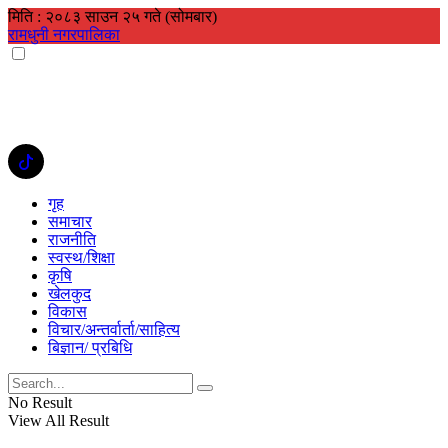
मिति : २०८३ साउन २५ गते (सोमबार)
रामधुनी नगरपालिका
गृह
समाचार
राजनीति
स्वस्थ/शिक्षा
कृषि
खेलकुद
विकास
विचार/अन्तर्वार्ता/साहित्य
बिज्ञान/ प्रबिधि
No Result
View All Result